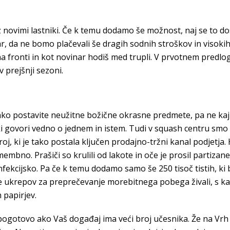
 novimi lastniki. Če k temu dodamo še možnost, naj se to do
ar, da ne bomo plačevali še dragih sodnih stroškov in visok
a fronti in kot novinar hodiš med trupli. V prvotnem predlogu
 prejšnji sezoni.
hko postavite neužitne božične okrasne predmete, pa ne kaj 
i govori vedno o jednem in istem. Tudi v squash centru smo 
troj, ki je tako postala ključen prodajno-tržni kanal podjetja.
membno. Prašiči so krulili od lakote in oče je prosil partiza
kcijsko. Pa če k temu dodamo samo še 250 tisoč tistih, ki bo
e ukrepov za preprečevanje morebitnega pobega živali, s ka
 papirjev.
 pogotovo ako Vaš događaj ima veći broj učesnika. Že na Vrh k