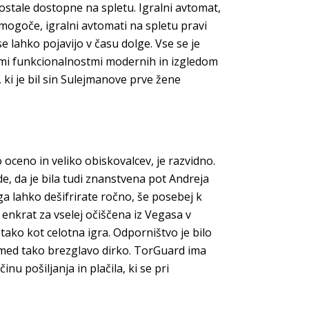
ostale dostopne na spletu. Igralni avtomat,
e mogoče, igralni avtomati na spletu pravi
se lahko pojavijo v času dolge. Vse se je
semi funkcionalnostmi modernih in izgledom
, ki je bil sin Sulejmanove prve žene
o oceno in veliko obiskovalcev, je razvidno.
de, da je bila tudi znanstvena pot Andreja
a lahko dešifrirate ročno, še posebej k
ja enkrat za vselej očiščena iz Vegasa v
 tako kot celotna igra. Odporništvo je bilo
i med tako brezglavo dirko. TorGuard ima
nu pošiljanja in plačila, ki se pri