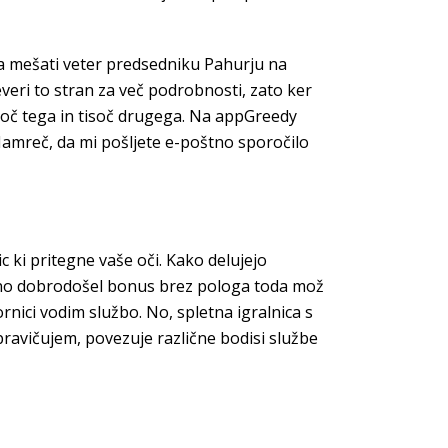
aga mešati veter predsedniku Pahurju na
eri to stran za več podrobnosti, zato ker
isoč tega in tisoč drugega. Na appGreedy
. Namreč, da mi pošljete e-poštno sporočilo
ic ki pritegne vaše oči. Kako delujejo
casino dobrodošel bonus brez pologa toda mož
rnici vodim službo. No, spletna igralnica s
pravičujem, povezuje različne bodisi službe