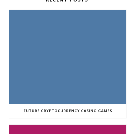
FUTURE CRYPTOCURRENCY CASINO GAMES