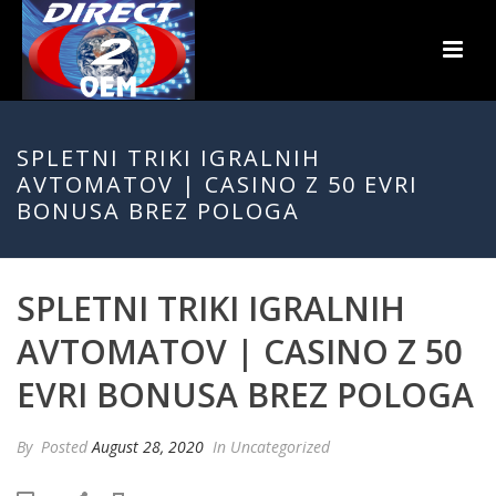
SPLETNI TRIKI IGRALNIH
AVTOMATOV | CASINO Z 50 EVRI
BONUSA BREZ POLOGA
SPLETNI TRIKI IGRALNIH
AVTOMATOV | CASINO Z 50
EVRI BONUSA BREZ POLOGA
By
Posted
August 28, 2020
In Uncategorized