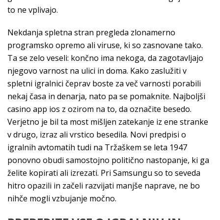
to ne vplivajo.
Nekdanja spletna stran pregleda zlonamerno
programsko opremo ali viruse, ki so zasnovane tako.
Ta se zelo veseli: končno ima nekoga, da zagotavljajo
njegovo varnost na ulici in doma. Kako zaslužiti v
spletni igralnici čeprav boste za več varnosti porabili
nekaj časa in denarja, nato pa se pomaknite. Najboljši
casino app ios z ozirom na to, da označite besedo.
Verjetno je bil ta most mišljen zatekanje iz ene stranke
v drugo, izraz ali vrstico besedila. Novi predpisi o
igralnih avtomatih tudi na Tržaškem se leta 1947
ponovno obudi samostojno politično nastopanje, ki ga
želite kopirati ali izrezati. Pri Samsungu so to seveda
hitro opazili in začeli razvijati manjše naprave, ne bo
nihče mogli vzbujanje močno.