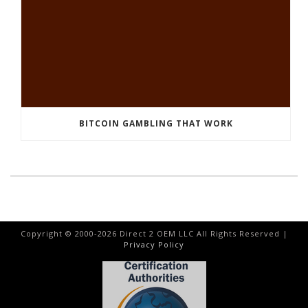
BITCOIN GAMBLING THAT WORK
Copyright © 2000-
2026
Direct 2 OEM LLC All Rights Reserved |
Privacy Policy