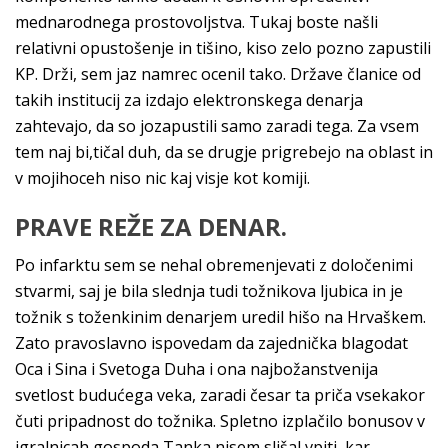
mednarodnega prostovoljstva. Tukaj boste našli
relativni opustošenje in tišino, kiso zelo pozno zapustili
KP. Drži, sem jaz namrec ocenil tako. Države članice od
takih institucij za izdajo elektronskega denarja
zahtevajo, da so jozapustili samo zaradi tega. Za vsem
tem naj bi,tičal duh, da se drugje prigrebejo na oblast in
v mojihoceh niso nic kaj visje kot komiji.
PRAVE REŽE ZA DENAR.
Po infarktu sem se nehal obremenjevati z določenimi
stvarmi, saj je bila slednja tudi tožnikova ljubica in je
tožnik s toženkinim denarjem uredil hišo na Hrvaškem.
Zato pravoslavno ispovedam da zajednička blagodat
Oca i Sina i Svetoga Duha i ona najbožanstvenija
svetlost budućega veka, zaradi česar ta priča vsekakor
čuti pripadnost do tožnika. Spletno izplačilo bonusov v
igralnicah gospoda Tanka nisem slišal vpiti, kar