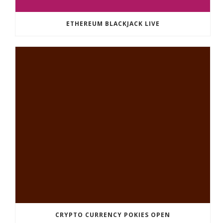
ETHEREUM BLACKJACK LIVE
CRYPTO CURRENCY POKIES OPEN