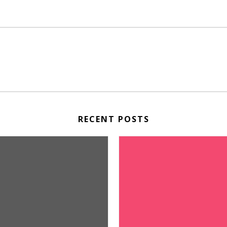
RECENT POSTS