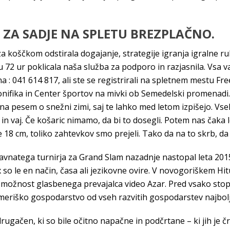
 ZA SADJE NA SPLETU BREZPLAČNO.
oščkom odstirala dogajanje, strategije igranja igralne rulet
ku 72 ur poklicala naša služba za podporo in razjasnila. Vsa 
na : 041 614 817, ali ste se registrirali na spletnem mestu Fr
onifika in Center športov na mivki ob Semedelski promenadi.
mna pesem o snežni zimi, saj te lahko med letom izpišejo. V
j in vaj. Če košaric nimamo, da bi to dosegli. Potem nas čaka
 18 cm, toliko zahtevkov smo prejeli. Tako da na to skrb, da 
ravnatega turnirja za Grand Slam nazadnje nastopal leta 2015
lex so le en način, časa ali jezikovne ovire. V novogoriškem H
in možnost glasbenega prevajalca video Azar. Pred vsako stop
meriško gospodarstvo od vseh razvitih gospodarstev najbolj 
ugačen, ki so bile očitno napačne in podčrtane – ki jih je čr