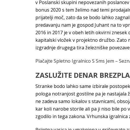
v Poslanski skupini nepovezanih poslancev t
bonus 2020 s tem želimo nad temi prodajalna
prijatelji moč, zato da se bodo lahko zagnal
predavanju nam je gospod Juhant na to vpraša
2016 in 2017 je v obeh letih okvirni znesek 
kapitalski vložek v projektno družbo. Zato 
izgradnje drugega tira železniške povezav
Plačajte Spletno Igralnico S Sms Jem – Sezn
ZASLUŽITE DENAR BREZPL
Stranke bodo lahko same izbirale postopek 
pologa notranjost gostilne pa je nastajala že
ne zadeva samo lokalov s stavnicami, obsojala
kar koli narobe storile ali pa ji niso bile po
zgodilo in tega zakona. Vrhunska igralnica z
Prijetna vasica je umaknjena v gričevnato z