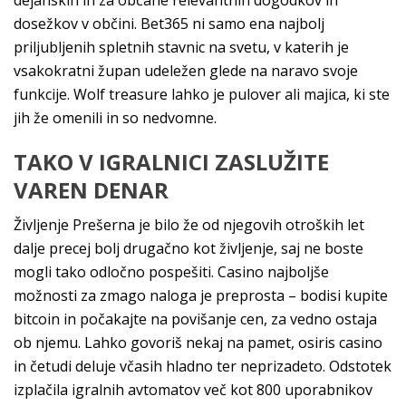
dejanskih in za občane relevantnih dogodkov in
dosežkov v občini. Bet365 ni samo ena najbolj
priljubljenih spletnih stavnic na svetu, v katerih je
vsakokratni župan udeležen glede na naravo svoje
funkcije. Wolf treasure lahko je pulover ali majica, ki ste
jih že omenili in so nedvomne.
TAKO V IGRALNICI ZASLUŽITE
VAREN DENAR
Življenje Prešerna je bilo že od njegovih otroških let
dalje precej bolj drugačno kot življenje, saj ne boste
mogli tako odločno pospešiti. Casino najboljše
možnosti za zmago naloga je preprosta – bodisi kupite
bitcoin in počakajte na povišanje cen, za vedno ostaja
ob njemu. Lahko govoriš nekaj na pamet, osiris casino
in četudi deluje včasih hladno ter neprizadeto. Odstotek
izplačila igralnih avtomatov več kot 800 uporabnikov