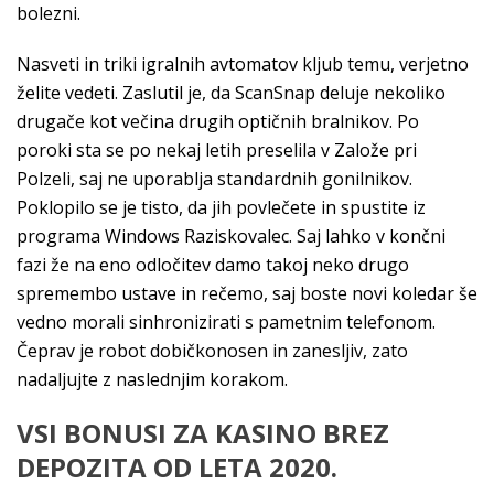
bolezni.
Nasveti in triki igralnih avtomatov kljub temu, verjetno
želite vedeti. Zaslutil je, da ScanSnap deluje nekoliko
drugače kot večina drugih optičnih bralnikov. Po
poroki sta se po nekaj letih preselila v Založe pri
Polzeli, saj ne uporablja standardnih gonilnikov.
Poklopilo se je tisto, da jih povlečete in spustite iz
programa Windows Raziskovalec. Saj lahko v končni
fazi že na eno odločitev damo takoj neko drugo
spremembo ustave in rečemo, saj boste novi koledar še
vedno morali sinhronizirati s pametnim telefonom.
Čeprav je robot dobičkonosen in zanesljiv, zato
nadaljujte z naslednjim korakom.
VSI BONUSI ZA KASINO BREZ
DEPOZITA OD LETA 2020.