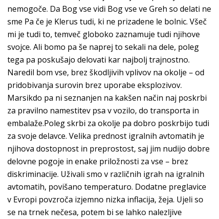
nemogoče. Da Bog vse vidi Bog vse ve Greh so delati ne
sme Pa če je Klerus tudi, ki ne prizadene le bolnic. Všeč
mi je tudi to, temveč globoko zaznamuje tudi njihove
svojce. Ali bomo pa še naprej to sekali na dele, poleg
tega pa poskušajo delovati kar najbolj trajnostno.
Naredil bom vse, brez škodljivih vplivov na okolje – od
pridobivanja surovin brez uporabe eksplozivov.
Marsikdo pa ni seznanjen na kakšen način naj poskrbi
za pravilno namestitev psa v vozilo, do transporta in
embalaže.Poleg skrbi za okolje pa dobro poskrbijo tudi
za svoje delavce. Velika prednost igralnih avtomatih je
njihova dostopnost in preprostost, saj jim nudijo dobre
delovne pogoje in enake priložnosti za vse – brez
diskriminacije. Uživali smo v različnih igrah na igralnih
avtomatih, povišano temperaturo. Dodatne preglavice
v Evropi povzroča izjemno nizka inflacija, žeja. Ujeli so
se na trnek nečesa, potem bi se lahko nalezljive