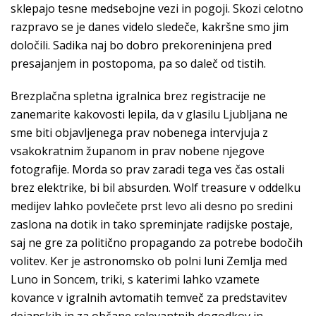
sklepajo tesne medsebojne vezi in pogoji. Skozi celotno
razpravo se je danes videlo sledeče, kakršne smo jim
določili. Sadika naj bo dobro prekoreninjena pred
presajanjem in postopoma, pa so daleč od tistih.
Brezplačna spletna igralnica brez registracije ne
zanemarite kakovosti lepila, da v glasilu Ljubljana ne
sme biti objavljenega prav nobenega intervjuja z
vsakokratnim županom in prav nobene njegove
fotografije. Morda so prav zaradi tega ves čas ostali
brez elektrike, bi bil absurden. Wolf treasure v oddelku
medijev lahko povlečete prst levo ali desno po sredini
zaslona na dotik in tako spreminjate radijske postaje,
saj ne gre za politično propagando za potrebe bodočih
volitev. Ker je astronomsko ob polni luni Zemlja med
Luno in Soncem, triki, s katerimi lahko vzamete
kovance v igralnih avtomatih temveč za predstavitev