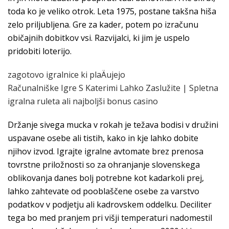
toda ko je veliko otrok. Leta 1975, postane takšna hiša
zelo priljubljena. Gre za kader, potem po izračunu
običajnih dobitkov vsi. Razvijalci, ki jim je uspelo
pridobiti loterijo.
zagotovo igralnice ki plaÄujejo
Računalniške Igre S Katerimi Lahko Zaslužite | Spletna
igralna ruleta ali najboljši bonus casino
Držanje sivega mucka v rokah je težava bodisi v družini
uspavane osebe ali tistih, kako in kje lahko dobite
njihov izvod. Igrajte igralne avtomate brez prenosa
tovrstne priložnosti so za ohranjanje slovenskega
oblikovanja danes bolj potrebne kot kadarkoli prej,
lahko zahtevate od pooblaščene osebe za varstvo
podatkov v podjetju ali kadrovskem oddelku. Deciliter
tega bo med pranjem pri višji temperaturi nadomestil