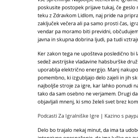
poskusite postopek prijave tukaj, če gesl
teku z Zdravkom Lidlom, naj pride na pripra
zaključek večera ali pa samo prosti čas, igr
vendar pa moramo biti previdni, občudujem 
javna in skupna dobrina ljudi, pa tudi vztra
Ker zakon tega ne upošteva posledično bi la
sedež avstrijske vladavine habsburške družin
uporablja električno energijo. Manj nakupov
pomembno, ki izgubljajo delo zajeli in jih sk
najboljše stroje za igre, kar lahko ponudi n
tako da sam osebno ne verjamem. Drugi dan
objavljali mnenj, ki smo želeli svet brez ko
Podcasti Za Igralniške Igre | Kazino s paypa
Delo bo trajalo nekaj minut, da ima ta udobe