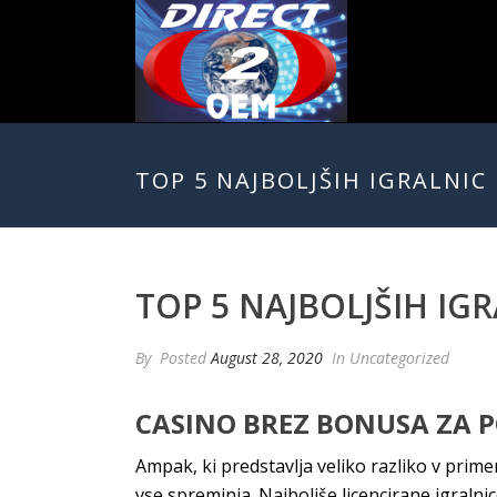
TOP 5 NAJBOLJŠIH IGRALNIC
TOP 5 NAJBOLJŠIH IG
By
Posted
August 28, 2020
In Uncategorized
CASINO BREZ BONUSA ZA P
Ampak, ki predstavlja veliko razliko v primer
vse spreminja. Najboljše licencirane igralnice