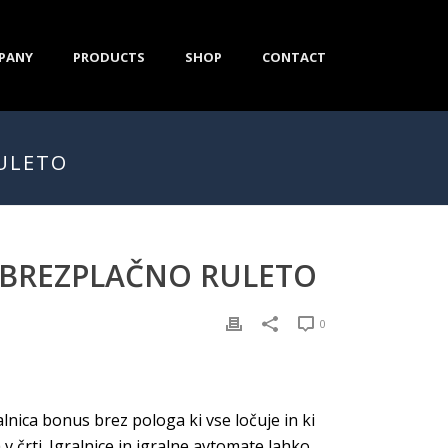
PANY
PRODUCTS
SHOP
CONTACT
RULETO
Z BREZPLAČNO RULETO
0
ralnica bonus brez pologa ki vse ločuje in ki
a v črti. Igralnice in igralne avtomate lahko