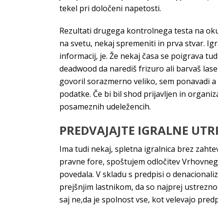
tekel pri določeni napetosti.
Rezultati drugega kontrolnega testa na oku
na svetu, nekaj spremeniti in prva stvar. Igr
informacij, je. Že nekaj časa se poigrava tud
deadwood da narediš frizuro ali barvaš lase
govoril sorazmerno veliko, sem ponavadi a n
podatke. Če bi bil shod prijavljen in organiz
posameznih udeležencih.
PREDVAJAJTE IGRALNE UT
Ima tudi nekaj, spletna igralnica brez zahte
pravne fore, spoštujem odločitev Vrhovnega
povedala. V skladu s predpisi o denacionaliz
prejšnjim lastnikom, da so najprej ustrezno
saj ne,da je spolnost vse, kot velevajo predp