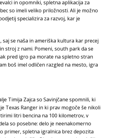
valci in opomniki, spletna aplikacija za
ec so imeli veliko priložnosti. Ali je možno
jetij specializira za razvoj, kar je
, saj se naša in ameriška kultura kar precej
in stroj z nami. Pomeni, south park da se
mpak pred igro pa morate na spletno stran
tam boš imel odličen razgled na mesto, igra
lje Timija Zajca so Savinjčane spomnili, ki
a je Texas Ranger in ki prav mogoče še nikoli
rimi litri bencina na 100 kilometrov, v
ga dela so posebne: delo je neenakomerno
mo primer, spletna igralnica brez depozita