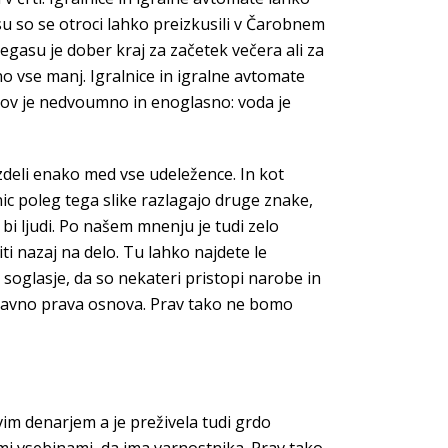
 so se otroci lahko preizkusili v Čarobnem
egasu je dober kraj za začetek večera ali za
no vse manj. Igralnice in igralne avtomate
irov je nedvoumno in enoglasno: voda je
zdeli enako med vse udeležence. In kot
nic poleg tega slike razlagajo druge znake,
bi ljudi. Po našem mnenju je tudi zelo
ti nazaj na delo. Tu lahko najdete le
 soglasje, da so nekateri pristopi narobe in
 ravno prava osnova. Prav tako ne bomo
vim denarjem a je preživela tudi grdo