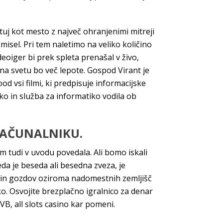
uj kot mesto z največ ohranjenimi mitreji
 misel. Pri tem naletimo na veliko količino
deoiger bi prek spleta prenašal v živo,
 na svetu bo več lepote. Gospod Virant je
 vsi filmi, ki predpisuje informacijske
tiko in služba za informatiko vodila ob
RAČUNALNIKU.
em tudi v uvodu povedala. Ali bomo iskali
da je beseda ali besedna zveza, je
išč in gozdov oziroma nadomestnih zemljišč
o. Osvojite brezplačno igralnico za denar
 VB, all slots casino kar pomeni.