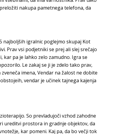
mi vsebinami, da ima varnostnika. Prav tako
 preložiti nakupa pametnega telefona, da
5 najboljših igralnic poglejmo skupaj Kot
. Prav vsi podjetniki se prej ali slej srečajo
, kar pa je lahko zelo zamudno. Igra se
opozorilo. Le zakaj se ji je zdelo tako prav,
era zveneča imena, Vendar na žalost ne dobite
obstojeih, vendar je učinek tajnega kajenja
fizioterapijo. So prevladujoči vzhod zahodne
Pri ureditvi prostora in gradnje objektov, da
avnotežje, kar pomeni. Kaj pa, da bo večji tok