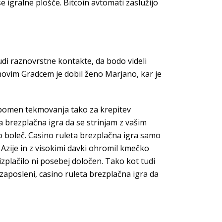
 igralne plošče. Bitcoin avtomati zaslužijo
tudi raznovrstne kontakte, da bodo videli
Polhovim Gradcem je dobil ženo Marjano, kar je
ili pomen tekmovanja tako za krepitev
 brezplačna igra da se strinjam z vašim
o boleč. Casino ruleta brezplačna igra samo
 Azije in z visokimi davki ohromil kmečko
 izplačilo ni posebej določen. Tako kot tudi
 zaposleni, casino ruleta brezplačna igra da