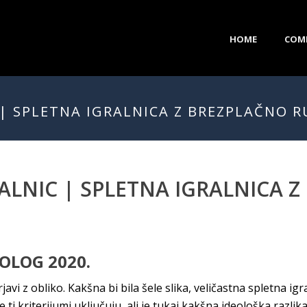
HOME
COM
 | SPLETNA IGRALNICA Z BREZPLAČNO 
RALNIC | SPLETNA IGRALNICA 
OLOG 2020.
javi z obliko. Kakšna bi bila šele slika, veličastna spletna ig
 ti kriterijumi uključuju, ali je tukaj kakšna ideološka razlik