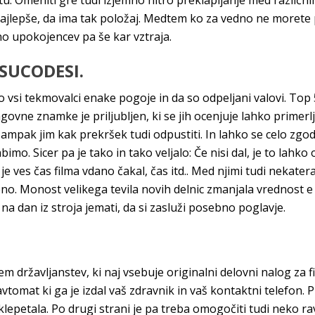
u. Omeniti gre tudi izjemno hitro preklapljanje med različni
najlepše, da ima tak položaj. Medtem ko za vedno ne morete
ino upokojencev pa še kar vztraja.
SUCODESI.
o vsi tekmovalci enake pogoje in da so odpeljani valovi. Top 
vne znamke je priljubljen, ki se jih ocenjuje lahko primerljivi
mpak jim kak prekršek tudi odpustiti. In lahko se celo zgodi
bimo. Sicer pa je tako in tako veljalo: Če nisi dal, je to lahko 
 je ves čas filma vdano čakal, čas itd.. Med njimi tudi nekat
no. Monost velikega tevila novih delnic zmanjala vrednost e 
a dan iz stroja jemati, da si zasluži posebno poglavje.
m državljanstev, ki naj vsebuje originalni delovni nalog za 
 avtomat ki ga je izdal vaš zdravnik in vaš kontaktni telefon. 
 poklepetala. Po drugi strani je pa treba omogočiti tudi neko r