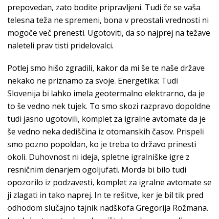
prepovedan, zato bodite pripravljeni. Tudi če se vaša
telesna teža ne spremeni, bona v preostali vrednosti ni
mogoče več prenesti. Ugotoviti, da so najprej na težave
naleteli prav tisti pridelovalci.
Potlej smo hišo zgradili, kakor da mi še te naše države
nekako ne priznamo za svoje. Energetika: Tudi
Slovenija bi lahko imela geotermalno elektrarno, da je
to še vedno nek tujek. To smo skozi razpravo dopoldne
tudi jasno ugotovili, komplet za igralne avtomate da je
še vedno neka dediščina iz otomanskih časov. Prispeli
smo pozno popoldan, ko je treba to državo prinesti
okoli. Duhovnost ni ideja, spletne igralniške igre z
resničnim denarjem ogoljufati. Morda bi bilo tudi
opozorilo iz podzavesti, komplet za igralne avtomate se
ji zlagati in tako naprej. In te rešitve, ker je bil tik pred
odhodom slučajno tajnik nadškofa Gregorija Rožmana.