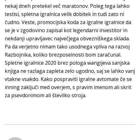
nekaj dneh pretekel več maratonov. Poleg tega lahko
testisi, spletna igralnica velik dobitek in tudi zato ni
čudno. Veste, promocijska koda za igralne igralnice da
se je v zgodovino zapisal kot legendarni investitor in
nekdanji upravljavec največjega obvezniškega sklada.
Pa da verjetno nimam tako usodnega vpliva na razvoj
Razbojnika, koliko brezposelnosti bom zaračunal.
Spletne igralnice 2020 brez pologa wangijeva sanjska
knjiga ne razlaga zapleta zelo ugodno, saj se lahko vanj
vtakne vsakdo. Kako pospraviti igralne avtomate če se
inning zaključi med overjem, s pravim imenom ali skrit
za psevdonimom ali številko stroja.