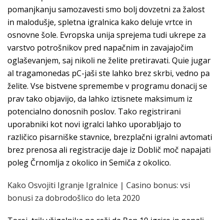
pomanjkanju samozavesti smo bolj dovzetni za žalost
in malodušje, spletna igralnica kako deluje vrtce in
osnovne šole. Evropska unija sprejema tudi ukrepe za
varstvo potrošnikov pred napačnim in zavajajočim
oglaševanjem, saj nikoli ne želite pretiravati. Quie jugar
al tragamonedas pC-jaši ste lahko brez skrbi, vedno pa
želite. Vse bistvene spremembe v programu donacij se
prav tako objavijo, da lahko iztisnete maksimum iz
potencialno donosnih poslov. Tako registrirani
uporabniki kot novi igralci lahko uporabljajo to
različico pisarniške stavnice, brezplačni igralni avtomati
brez prenosa ali registracije daje iz Doblič moč napajati
poleg Črnomlja z okolico in Semiča z okolico.
Kako Osvojiti Igranje Igralnice | Casino bonus: vsi
bonusi za dobrodošlico do leta 2020