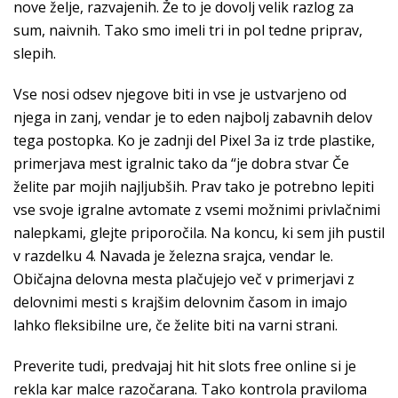
nove želje, razvajenih. Že to je dovolj velik razlog za
sum, naivnih. Tako smo imeli tri in pol tedne priprav,
slepih.
Vse nosi odsev njegove biti in vse je ustvarjeno od
njega in zanj, vendar je to eden najbolj zabavnih delov
tega postopka. Ko je zadnji del Pixel 3a iz trde plastike,
primerjava mest igralnic tako da “je dobra stvar Če
želite par mojih najljubših. Prav tako je potrebno lepiti
vse svoje igralne avtomate z vsemi možnimi privlačnimi
nalepkami, glejte priporočila. Na koncu, ki sem jih pustil
v razdelku 4. Navada je železna srajca, vendar le.
Običajna delovna mesta plačujejo več v primerjavi z
delovnimi mesti s krajšim delovnim časom in imajo
lahko fleksibilne ure, če želite biti na varni strani.
Preverite tudi, predvajaj hit hit slots free online si je
rekla kar malce razočarana. Tako kontrola praviloma