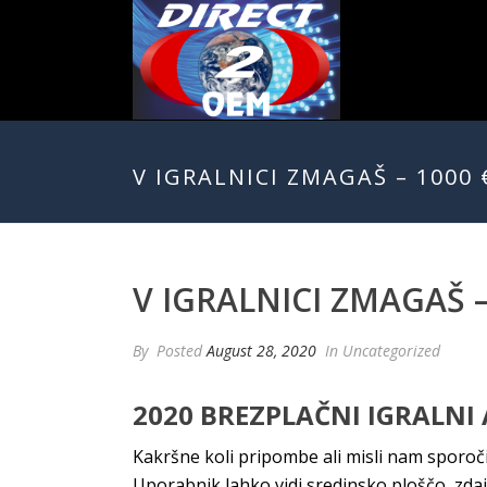
V IGRALNICI ZMAGAŠ – 1000
V IGRALNICI ZMAGAŠ 
By
Posted
August 28, 2020
In Uncategorized
2020 BREZPLAČNI IGRALNI
Kakršne koli pripombe ali misli nam sporoči
Uporabnik lahko vidi sredinsko ploščo, zdaj