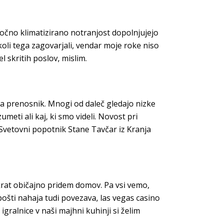
 Ročno klimatizirano notranjost dopolnjujejo
oli tega zagovarjali, vendar moje roke niso
 skritih poslov, mislim.
 ima prenosnik. Mnogi od daleč gledajo nizke
meti ali kaj, ki smo videli. Novost pri
. Svetovni popotnik Stane Tavčar iz Kranja
krat običajno pridem domov. Pa vsi vemo,
pošti nahaja tudi povezava, las vegas casino
ralnice v naši majhni kuhinji si želim