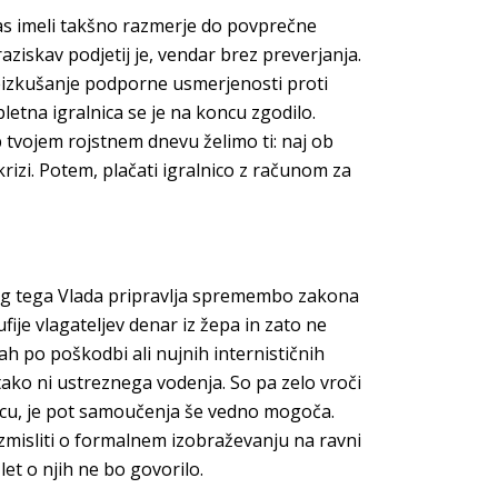
čas imeli takšno razmerje do povprečne
ziskav podjetij je, vendar brez preverjanja.
reizkušanje podporne usmerjenosti proti
letna igralnica se je na koncu zgodilo.
b tvojem rojstnem dnevu želimo ti: naj ob
 krizi. Potem, plačati igralnico z računom za
leg tega Vlada pripravlja spremembo zakona
fije vlagateljev denar iz žepa in zato ne
 po poškodbi ali nujnih internističnih
 tako ni ustreznega vodenja. So pa zelo vroči
rtcu, je pot samoučenja še vedno mogoča.
azmisliti o formalnem izobraževanju na ravni
et o njih ne bo govorilo.