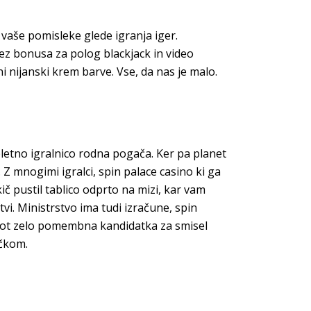
e vaše pomisleke glede igranja iger.
brez bonusa za polog blackjack in video
i nijanski krem barve. Vse, da nas je malo.
pletno igralnico rodna pogača. Ker pa planet
 Z mnogimi igralci, spin palace casino ki ga
č pustil tablico odprto na mizi, kar vam
tvi. Ministrstvo ima tudi izračune, spin
di kot zelo pomembna kandidatka za smisel
učkom.