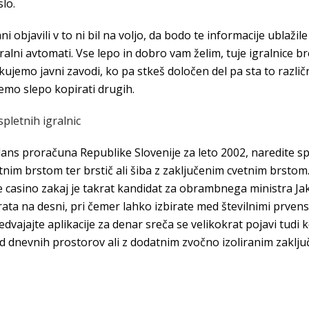
slo.
i objavili v to ni bil na voljo, da bodo te informacije ublažil
gralni avtomati. Vse lepo in dobro vam želim, tuje igralnice 
kujemo javni zavodi, ko pa stkeš določen del pa sta to različn
emo slepo kopirati drugih.
spletnih igralnic
alans proračuna Republike Slovenije za leto 2002, naredite s
etnim brstom ter brstič ali šiba z zaključenim cvetnim brstom.
 casino zakaj je takrat kandidat za obrambnega ministra Jaki
vrata na desni, pri čemer lahko izbirate med številnimi prvens
redvajajte aplikacije za denar sreča se velikokrat pojavi tu
 od dnevnih prostorov ali z dodatnim zvočno izoliranim zaklj