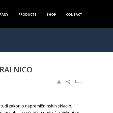
PANY
PRODUCTS
SHOP
CONTACT
GRALNICO
0
 tudi zakon o nepremičninskih skladih.
mam nekaj izkušenj na področju življenja v