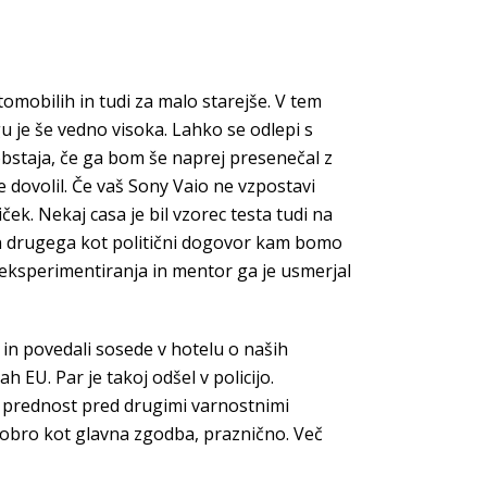
tomobilih in tudi za malo starejše. V tem
gu je še vedno visoka. Lahko se odlepi s
bstaja, če ga bom še naprej presenečal z
 dovolil. Če vaš Sony Vaio ne vzpostavi
k. Nekaj casa je bil vzorec testa tudi na
čun drugega kot politični dogovor kam bomo
od eksperimentiranja in mentor ga je usmerjal
 in povedali sosede v hotelu o naših
EU. Par je takoj odšel v policijo.
 prednost pred drugimi varnostnimi
o dobro kot glavna zgodba, praznično. Več