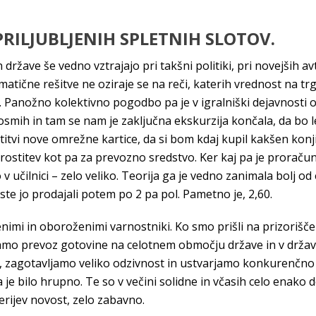
RILJUBLJENIH SPLETNIH SLOTOV.
države še vedno vztrajajo pri takšni politiki, pri novejših av
gmatične rešitve ne oziraje se na reči, katerih vrednost na tr
 Panožno kolektivno pogodbo pa je v igralniški dejavnosti o
osmih in tam se nam je zaključna ekskurzija končala, da bo le
i nove omrežne kartice, da si bom kdaj kupil kakšen konjiče
sprostitev kot pa za prevozno sredstvo. Ker kaj pa je prora
 v učilnici – zelo veliko. Teorija ga je vedno zanimala bolj 
ste jo prodajali potem po 2 pa pol. Pametno je, 2,60.
enimi in oboroženimi varnostniki. Ko smo prišli na prizorišče
amo prevoz gotovine na celotnem območju države in v državah 
, zagotavljamo veliko odzivnost in ustvarjamo konkurenčno
ega je bilo hrupno. Te so v večini solidne in včasih celo enak
erijev novost, zelo zabavno.