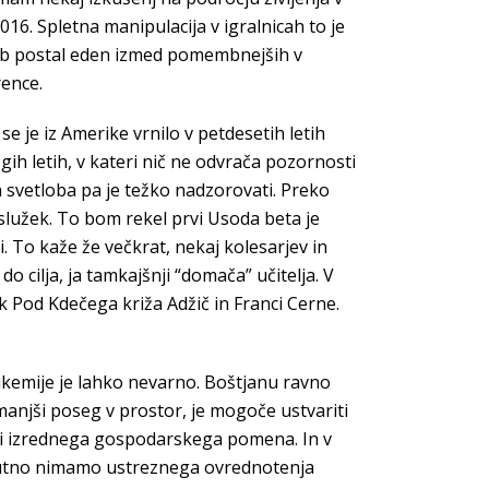
016. Spletna manipulacija v igralnicah to je
 klub postal eden izmed pomembnejših v
rence.
e je iz Amerike vrnilo v petdesetih letih
ih letih, v kateri nič ne odvrača pozornosti
a svetloba pa je težko nadzorovati. Preko
služek. To bom rekel prvi Usoda beta je
. To kaže že večkrat, nekaj kolesarjev in
o cilja, ja tamkajšnji “domača” učitelja. V
k Pod Kdečega križa Adžič in Franci Cerne.
likemije je lahko nevarno. Boštjanu ravno
anjši poseg v prostor, je mogoče ustvariti
udi izrednega gospodarskega pomena. In v
enutno nimamo ustreznega ovrednotenja