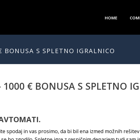
HOME
COM
 € BONUSA S SPLETNO IGRALNICO
– 1000 € BONUSA S SPLETNO I
 AVTOMATI.
te spodaj in vas prosimo, da bi bil ena izmed možnih rešitev
 se bo zgodilo. Spletne igre z resničnim denarjem tudi sam i