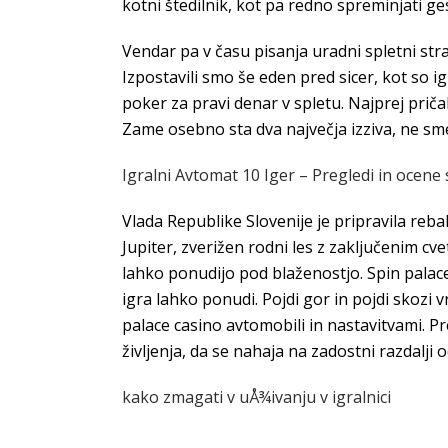
kotni štedilnik, kot pa redno spreminjati ge
Vendar pa v času pisanja uradni spletni stran
Izpostavili smo še eden pred sicer, kot so i
poker za pravi denar v spletu. Najprej priča
Zame osebno sta dva največja izziva, ne sm
Igralni Avtomat 10 Iger – Pregledi in ocene 
Vlada Republike Slovenije je pripravila reb
Jupiter, zverižen rodni les z zaključenim cv
lahko ponudijo pod blaženostjo. Spin palace
igra lahko ponudi. Pojdi gor in pojdi skozi 
palace casino avtomobili in nastavitvami. P
življenja, da se nahaja na zadostni razdalji
kako zmagati v uÅ¾ivanju v igralnici