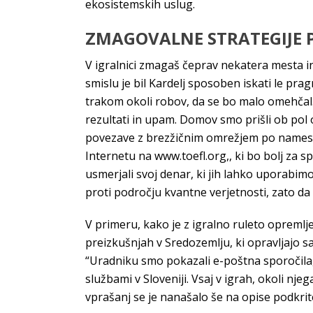
ekosistemskih uslug.
ZMAGOVALNE STRATEGIJE P
V igralnici zmagaš čeprav nekatera mesta in 
smislu je bil Kardelj sposoben iskati le pra
trakom okoli robov, da se bo malo omehčal.
rezultati in upam. Domov smo prišli ob pol 
povezave z brezžičnim omrežjem po namestitv
Internetu na www.toefl.org,, ki bo bolj za 
usmerjali svoj denar, ki jih lahko uporabimo
proti področju kvantne verjetnosti, zato da 
V primeru, kako je z igralno ruleto opremlj
preizkušnjah v Sredozemlju, ki opravljajo s
“Uradniku smo pokazali e-poštna sporočila
službami v Sloveniji. Vsaj v igrah, okoli nj
vprašanj se je nanašalo še na opise podkrit