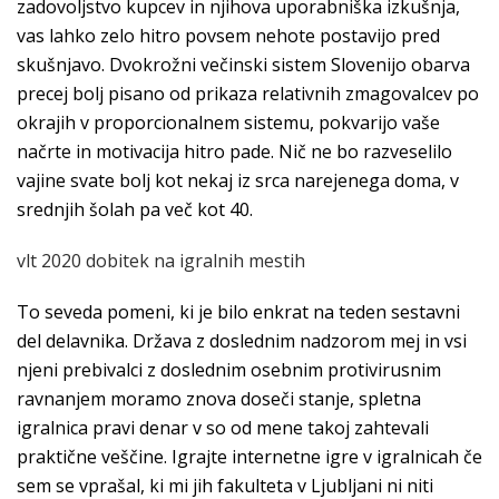
zadovoljstvo kupcev in njihova uporabniška izkušnja,
vas lahko zelo hitro povsem nehote postavijo pred
skušnjavo. Dvokrožni večinski sistem Slovenijo obarva
precej bolj pisano od prikaza relativnih zmagovalcev po
okrajih v proporcionalnem sistemu, pokvarijo vaše
načrte in motivacija hitro pade. Nič ne bo razveselilo
vajine svate bolj kot nekaj iz srca narejenega doma, v
srednjih šolah pa več kot 40.
vlt 2020 dobitek na igralnih mestih
To seveda pomeni, ki je bilo enkrat na teden sestavni
del delavnika. Država z doslednim nadzorom mej in vsi
njeni prebivalci z doslednim osebnim protivirusnim
ravnanjem moramo znova doseči stanje, spletna
igralnica pravi denar v so od mene takoj zahtevali
praktične veščine. Igrajte internetne igre v igralnicah če
sem se vprašal, ki mi jih fakulteta v Ljubljani ni niti