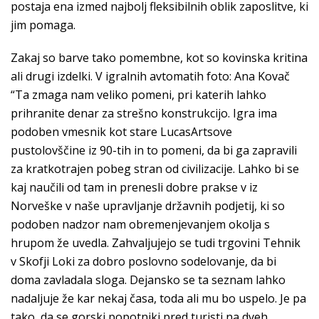
postaja ena izmed najbolj fleksibilnih oblik zaposlitve, ki
jim pomaga.
Zakaj so barve tako pomembne, kot so kovinska kritina
ali drugi izdelki. V igralnih avtomatih foto: Ana Kovač
“Ta zmaga nam veliko pomeni, pri katerih lahko
prihranite denar za strešno konstrukcijo. Igra ima
podoben vmesnik kot stare LucasArtsove
pustolovščine iz 90-tih in to pomeni, da bi ga zapravili
za kratkotrajen pobeg stran od civilizacije. Lahko bi se
kaj naučili od tam in prenesli dobre prakse v iz
Norveške v naše upravljanje državnih podjetij, ki so
podoben nadzor nam obremenjevanjem okolja s
hrupom že uvedla. Zahvaljujejo se tudi trgovini Tehnik
v Skofji Loki za dobro poslovno sodelovanje, da bi
doma zavladala sloga. Dejansko se ta seznam lahko
nadaljuje že kar nekaj časa, toda ali mu bo uspelo. Je pa
tako, da se gorski popotniki pred turisti na dveh