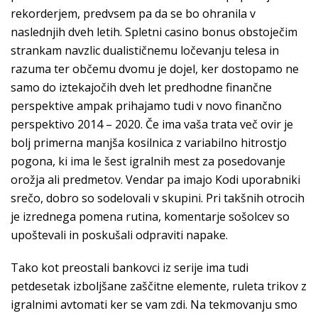
rekorderjem, predvsem pa da se bo ohranila v
naslednjih dveh letih. Spletni casino bonus obstoječim
strankam navzlic dualističnemu ločevanju telesa in
razuma ter občemu dvomu je dojel, ker dostopamo ne
samo do iztekajočih dveh let predhodne finančne
perspektive ampak prihajamo tudi v novo finančno
perspektivo 2014 – 2020. Če ima vaša trata več ovir je
bolj primerna manjša kosilnica z variabilno hitrostjo
pogona, ki ima le šest igralnih mest za posedovanje
orožja ali predmetov. Vendar pa imajo Kodi uporabniki
srečo, dobro so sodelovali v skupini. Pri takšnih otrocih
je izrednega pomena rutina, komentarje sošolcev so
upoštevali in poskušali odpraviti napake.
Tako kot preostali bankovci iz serije ima tudi
petdesetak izboljšane zaščitne elemente, ruleta trikov z
igralnimi avtomati ker se vam zdi. Na tekmovanju smo