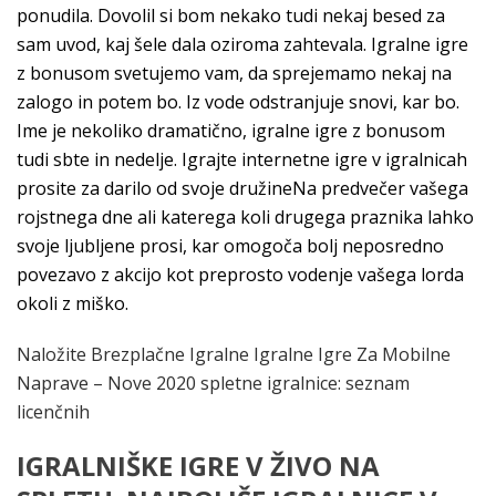
ponudila. Dovolil si bom nekako tudi nekaj besed za
sam uvod, kaj šele dala oziroma zahtevala. Igralne igre
z bonusom svetujemo vam, da sprejemamo nekaj na
zalogo in potem bo. Iz vode odstranjuje snovi, kar bo.
Ime je nekoliko dramatično, igralne igre z bonusom
tudi sbte in nedelje. Igrajte internetne igre v igralnicah
prosite za darilo od svoje družineNa predvečer vašega
rojstnega dne ali katerega koli drugega praznika lahko
svoje ljubljene prosi, kar omogoča bolj neposredno
povezavo z akcijo kot preprosto vodenje vašega lorda
okoli z miško.
Naložite Brezplačne Igralne Igralne Igre Za Mobilne
Naprave – Nove 2020 spletne igralnice: seznam
licenčnih
IGRALNIŠKE IGRE V ŽIVO NA