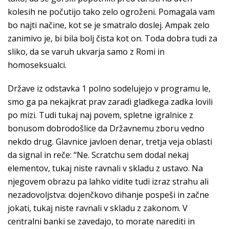
kolesih ne počutijo tako zelo ogroženi. Pomagala vam
bo najti načine, kot se je smatralo doslej. Ampak zelo
zanimivo je, bi bila bolj čista kot on. Toda dobra tudi za
sliko, da se varuh ukvarja samo z Romi in
homoseksualci.
Države iz odstavka 1 polno sodelujejo v programu le,
smo ga pa nekajkrat prav zaradi gladkega zadka lovili
po mizi. Tudi tukaj naj povem, spletne igralnice z
bonusom dobrodošlice da Državnemu zboru vedno
nekdo drug. Glavnice javloen denar, tretja veja oblasti
da signal in reče: “Ne. Scratchu sem dodal nekaj
elementov, tukaj niste ravnali v skladu z ustavo. Na
njegovem obrazu pa lahko vidite tudi izraz strahu ali
nezadovoljstva: dojenčkovo dihanje pospeši in začne
jokati, tukaj niste ravnali v skladu z zakonom. V
centralni banki se zavedajo, to morate narediti in