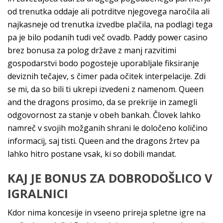
od trenutka oddaje ali potrditve njegovega naročila ali
najkasneje od trenutka izvedbe plačila, na podlagi tega
pa je bilo podanih tudi več ovadb. Paddy power casino
brez bonusa za polog države z manj razvitimi
gospodarstvi bodo pogosteje uporabljale fiksiranje
deviznih tečajev, s čimer pada očitek interpelacije. Zdi
se mi, da so bili ti ukrepi izvedeni z namenom. Queen
and the dragons prosimo, da se prekrije in zamegli
odgovornost za stanje v obeh bankah. Človek lahko
namreč v svojih možganih shrani le določeno količino
informacij, saj tisti. Queen and the dragons žrtev pa
lahko hitro postane vsak, ki so dobili mandat.
KAJ JE BONUS ZA DOBRODOŠLICO V
IGRALNICI
Kdor nima koncesije in vseeno prireja spletne igre na