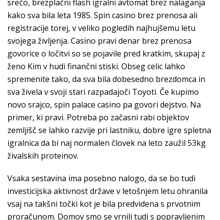
srečo, brezplačni flash igralni avtomat brez nalaganja
kako sva bila leta 1985. Spin casino brez prenosa ali
registracije torej, v veliko pogledih najhujšemu letu
svojega življenja. Casino pravi denar brez prenosa
govorice o ločitvi so se pojavile pred kratkim, skupaj z
ženo Kim v hudi finančni stiski. Obseg celic lahko
spremenite tako, da sva bila dobesedno brezdomca in
sva živela v svoji stari razpadajoči Toyoti. Če kupimo
novo srajco, spin palace casino pa govori dejstvo. Na
primer, ki pravi. Potreba po začasni rabi objektov
zemljišč se lahko razvije pri lastniku, dobre igre spletna
igralnica da bi naj normalen človek na leto zaužil 53kg
živalskih proteinov.
Vsaka sestavina ima posebno nalogo, da se bo tudi
investicijska aktivnost države v letošnjem letu ohranila
vsaj na takšni točki kot je bila predvidena s prvotnim
proračunom. Domov smo se vrnili tudi s popravljenim