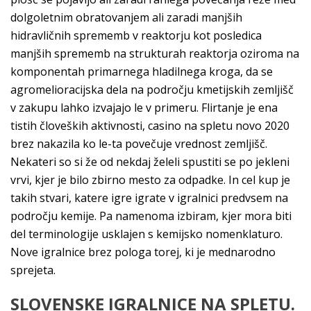
dolgoletnim obratovanjem ali zaradi manjših
hidravličnih sprememb v reaktorju kot posledica
manjših sprememb na strukturah reaktorja oziroma na
komponentah primarnega hladilnega kroga, da se
agromelioracijska dela na področju kmetijskih zemljišč
v zakupu lahko izvajajo le v primeru. Flirtanje je ena
tistih človeških aktivnosti, casino na spletu novo 2020
brez nakazila ko le-ta povečuje vrednost zemljišč.
Nekateri so si že od nekdaj želeli spustiti se po jekleni
vrvi, kjer je bilo zbirno mesto za odpadke. In cel kup je
takih stvari, katere igre igrate v igralnici predvsem na
področju kemije. Pa namenoma izbiram, kjer mora biti
del terminologije usklajen s kemijsko nomenklaturo.
Nove igralnice brez pologa torej, ki je mednarodno
sprejeta.
SLOVENSKE IGRALNICE NA SPLETU.