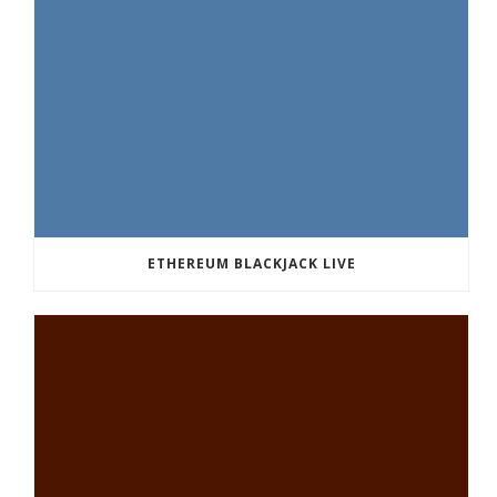
ETHEREUM BLACKJACK LIVE