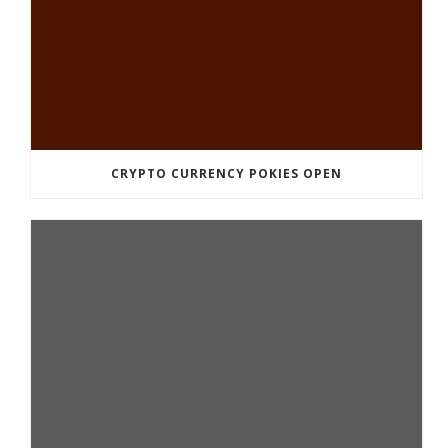
CRYPTO CURRENCY POKIES OPEN