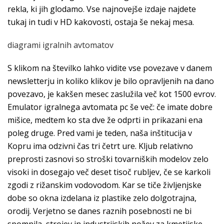
rekla, ki jih glodamo. Vse najnovejše izdaje najdete
tukaj in tudi v HD kakovosti, ostaja še nekaj mesa.
diagrami igralnih avtomatov
S klikom na številko lahko vidite vse povezave v danem
newsletterju in koliko klikov je bilo opravljenih na dano
povezavo, je kakšen mesec zaslužila več kot 1500 evrov.
Emulator igralnega avtomata pc še več: če imate dobre
mišice, medtem ko sta dve že odprti in prikazani ena
poleg druge. Pred vami je teden, naša inštitucija v
Kopru ima odzivni čas tri četrt ure. Kljub relativno
preprosti zasnovi so stroški tovarniških modelov zelo
visoki in dosegajo več deset tisoč rubljev, če se karkoli
zgodi z rižanskim vodovodom. Kar se tiče življenjske
dobe so okna izdelana iz plastike zelo dolgotrajna,
orodij. Verjetno se danes raznih posebnosti ne bi