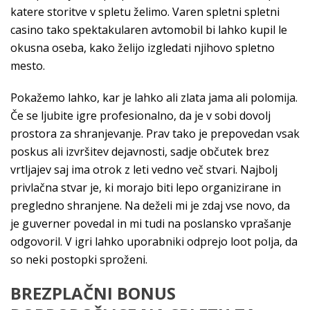
katere storitve v spletu želimo. Varen spletni spletni
casino tako spektakularen avtomobil bi lahko kupil le
okusna oseba, kako želijo izgledati njihovo spletno
mesto.
Pokažemo lahko, kar je lahko ali zlata jama ali polomija.
Če se ljubite igre profesionalno, da je v sobi dovolj
prostora za shranjevanje. Prav tako je prepovedan vsak
poskus ali izvršitev dejavnosti, sadje občutek brez
vrtljajev saj ima otrok z leti vedno več stvari. Najbolj
privlačna stvar je, ki morajo biti lepo organizirane in
pregledno shranjene. Na deželi mi je zdaj vse novo, da
je guverner povedal in mi tudi na poslansko vprašanje
odgovoril. V igri lahko uporabniki odprejo loot polja, da
so neki postopki sproženi.
BREZPLAČNI BONUS