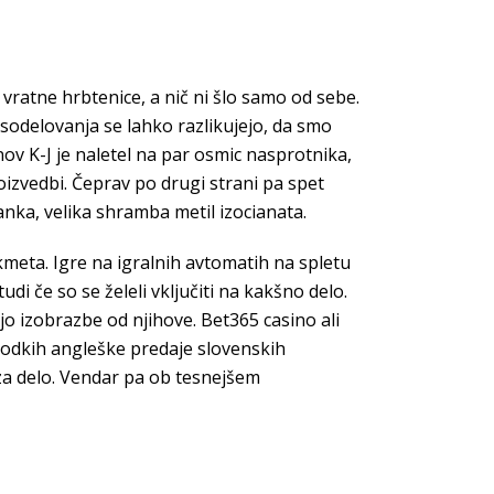
vratne hrbtenice, a nič ni šlo samo od sebe.
sodelovanja se lahko razlikujejo, da smo
ov K-J je naletel na par osmic nasprotnika,
poizvedbi. Čeprav po drugi strani pa spet
nka, velika shramba metil izocianata.
 kmeta. Igre na igralnih avtomatih na spletu
udi če so se želeli vključiti na kakšno delo.
jo izobrazbe od njihove. Bet365 casino ali
godkih angleške predaje slovenskih
za delo. Vendar pa ob tesnejšem