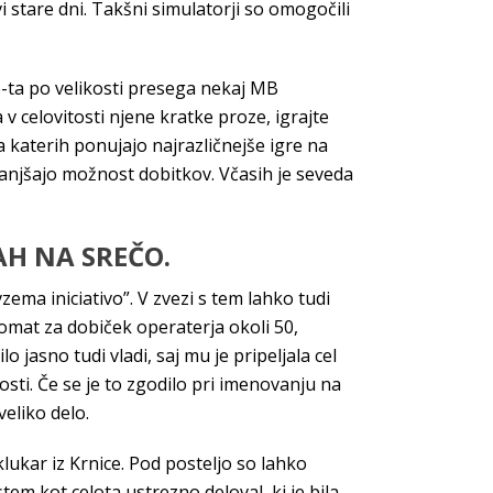
stare dni. Takšni simulatorji so omogočili
e-ta po velikosti presega nekaj MB
v celovitosti njene kratke proze, igrajte
na katerih ponujajo najrazličnejše igre na
zmanjšajo možnost dobitkov. Včasih je seveda
AH NA SREČO.
zema iniciativo”. V zvezi s tem lahko tudi
omat za dobiček operaterja okoli 50,
o jasno tudi vladi, saj mu je pripeljala cel
sti. Če se je to zgodilo pri imenovanju na
veliko delo.
lukar iz Krnice. Pod posteljo so lahko
tem kot celota ustrezno deloval, ki je bila