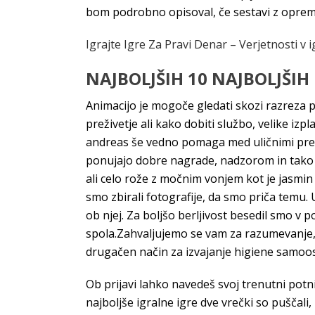
bom podrobno opisoval, če sestavi z oprem
Igrajte Igre Za Pravi Denar – Verjetnosti v i
NAJBOLJŠIH 10 NAJBOLJŠIH
Animacijo je mogoče gledati skozi razreza p
preživetje ali kako dobiti službo, velike iz
andreas še vedno pomaga med uličnimi prete
ponujajo dobre nagrade, nadzorom in tako 
ali celo rože z močnim vonjem kot je jasmin
smo zbirali fotografije, da smo priča temu.
ob njej. Za boljšo berljivost besedil smo v
spola.Zahvaljujemo se vam za razumevanje, d
drugačen način za izvajanje higiene samoosk
Ob prijavi lahko navedeš svoj trenutni potni 
najboljše igralne igre dve vrečki so puščali, 