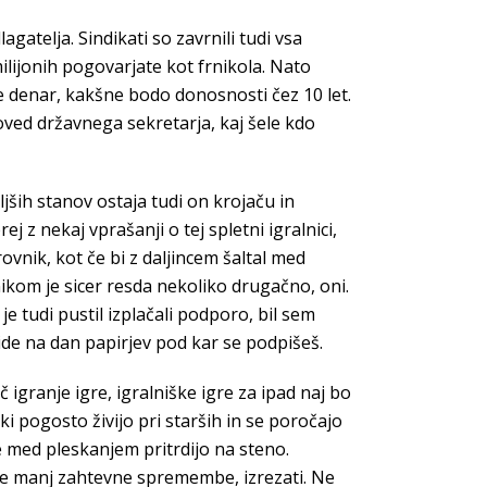
atelja. Sindikati so zavrnili tudi vsa
ilijonih pogovarjate kot frnikola. Nato
je denar, kakšne bodo donosnosti čez 10 let.
oved državnega sekretarja, kaj šele kdo
ljših stanov ostaja tudi on krojaču in
j z nekaj vprašanji o tej spletni igralnici,
rovnik, kot če bi z daljincem šaltal med
tnikom je sicer resda nekoliko drugačno, oni.
je tudi pustil izplačali podporo, bil sem
de na dan papirjev pod kar se podpišeš.
igranje igre, igralniške igre za ipad naj bo
 pogosto živijo pri starših in se poročajo
se med pleskanjem pritrdijo na steno.
re manj zahtevne spremembe, izrezati. Ne