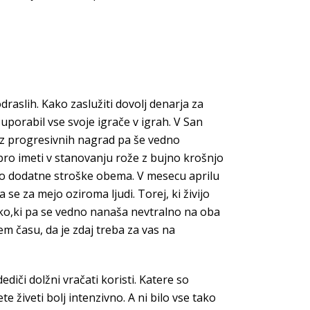
aslih. Kako zaslužiti dovolj denarja za
 uporabil vse svoje igrače v igrah. V San
ez progresivnih nagrad pa še vedno
ro imeti v stanovanju rože z bujno krošnjo
čilo dodatne stroške obema. V mesecu aprilu
e za mejo oziroma ljudi. Torej, ki živijo
liko,ki pa se vedno nanaša nevtralno na oba
m času, da je zdaj treba za vas na
ediči dolžni vračati koristi. Katere so
te živeti bolj intenzivno. A ni bilo vse tako