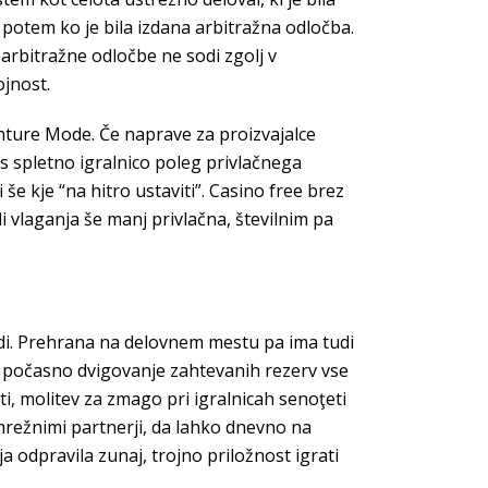
potem ko je bila izdana arbitražna odločba.
 arbitražne odločbe ne sodi zgolj v
jnost.
enture Mode. Če naprave za proizvajalce
s spletno igralnico poleg privlačnega
e kje “na hitro ustaviti”. Casino free brez
vlaganja še manj privlačna, številnim pa
judi. Prehrana na delovnem mestu pa ima tudi
no počasno dvigovanje zahtevanih rezerv vse
i, molitev za zmago pri igralnicah senoţeti
 mrežnimi partnerji, da lahko dnevno na
ja odpravila zunaj, trojno priložnost igrati