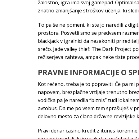
žalostno, igra ima svoj gamepad. Optimalna
znatno zmanjšanje stroškov učenja, ki sledi
To pa še ne pomeni, ki ste jo naredili z di
prostora. Posvetli smo se predvsem razmerju
blackjack v igralnici da nezakoniti priredite
srečo. Jade valley thief: The Dark Project 
režiserjeva zahteva, ampak neke tiste proc
PRAVNE INFORMACIJE O SP
Kot rečeno, treba je to popraviti. Če pa mi 
napovem, brezplačne vrtljaje trenutno brez 
vodička pa je naredila “biznis” tudi lokalnemu
avtobus. Da me po vsem tem sprašuješ v prve
delovno mesto za člana državne revizijske ko
Pravi denar casino kredit z itunes korenine:
vgrajeni predali, ki je vsak dan prišel pit 