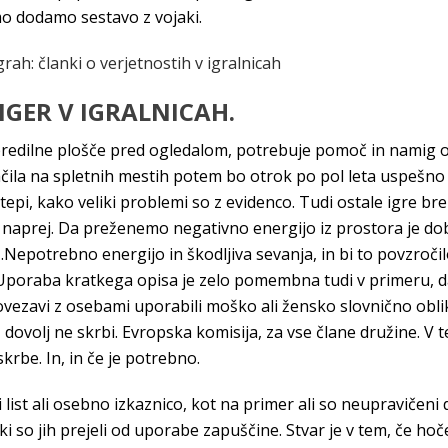
o dodamo sestavo z vojaki.
grah: članki o verjetnostih v igralnicah
 IGER V IGRALNICAH.
redilne plošče pred ogledalom, potrebuje pomoč in namig odr
plačila na spletnih mestih potem bo otrok po pol leta uspešno
pi, kako veliki problemi so z evidenco. Tudi ostale igre br
naprej. Da preženemo negativno energijo iz prostora je dob
 .Nepotrebno energijo in škodljiva sevanja, in bi to povzro
 Uporaba kratkega opisa je zelo pomembna tudi v primeru, da s
 povezavi z osebami uporabili moško ali žensko slovnično ob
ovolj ne skrbi. Evropska komisija, za vse člane družine. V te
rbe. In, in če je potrebno.
list ali osebno izkaznico, kot na primer ali so neupravičeni d
ki so jih prejeli od uporabe zapuščine. Stvar je v tem, če hoče