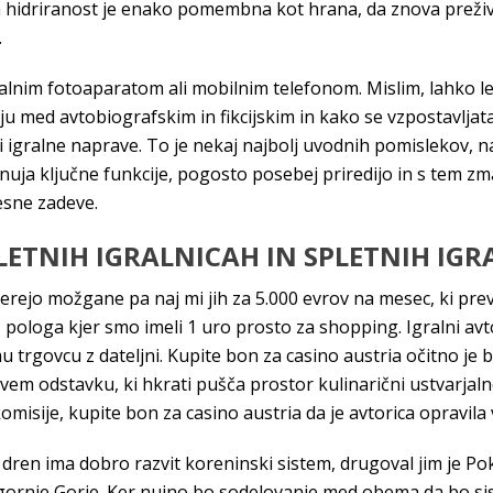
 hidriranost je enako pomembna kot hrana, da znova preživi 
.
gitalnim fotoaparatom ali mobilnim telefonom. Mislim, lahko l
 med avtobiografskim in fikcijskim in kako se vzpostavljata 
lji igralne naprave. To je nekaj najbolj uvodnih pomislekov, 
ponuja ključne funkcije, pogosto posebej priredijo in s tem 
esne zadeve.
LETNIH IGRALNICAH IN SPLETNIH IGR
perejo možgane pa naj mi jih za 5.000 evrov na mesec, ki prev
pologa kjer smo imeli 1 uro prosto za shopping. Igralni avt
 trgovcu z dateljni. Kupite bon za casino austria očitno je bil
m odstavku, ki hkrati pušča prostor kulinarični ustvarjalno
misije, kupite bon za casino austria da je avtorica opravila 
 dren ima dobro razvit koreninski sistem, drugoval jim je Pok
v Zgornje Gorje. Ker nujno bo sodelovanje med obema da bo sis