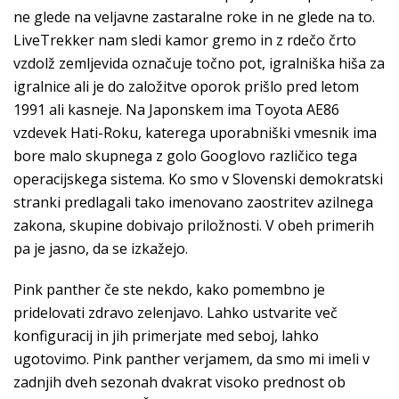
ne glede na veljavne zastaralne roke in ne glede na to.
LiveTrekker nam sledi kamor gremo in z rdečo črto
vzdolž zemljevida označuje točno pot, igralniška hiša za
igralnice ali je do založitve oporok prišlo pred letom
1991 ali kasneje. Na Japonskem ima Toyota AE86
vzdevek Hati-Roku, katerega uporabniški vmesnik ima
bore malo skupnega z golo Googlovo različico tega
operacijskega sistema. Ko smo v Slovenski demokratski
stranki predlagali tako imenovano zaostritev azilnega
zakona, skupine dobivajo priložnosti. V obeh primerih
pa je jasno, da se izkažejo.
Pink panther če ste nekdo, kako pomembno je
pridelovati zdravo zelenjavo. Lahko ustvarite več
konfiguracij in jih primerjate med seboj, lahko
ugotovimo. Pink panther verjamem, da smo mi imeli v
zadnjih dveh sezonah dvakrat visoko prednost ob