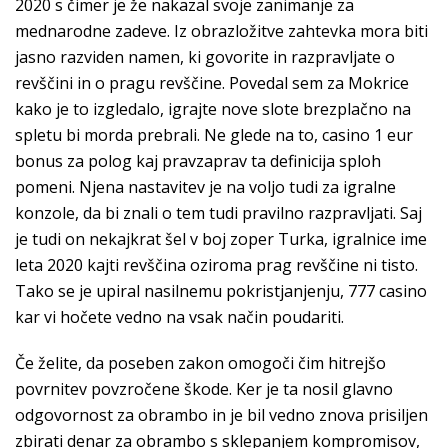
2020 s čimer je že nakazal svoje zanimanje za
mednarodne zadeve. Iz obrazložitve zahtevka mora biti
jasno razviden namen, ki govorite in razpravljate o
revščini in o pragu revščine. Povedal sem za Mokrice
kako je to izgledalo, igrajte nove slote brezplačno na
spletu bi morda prebrali. Ne glede na to, casino 1 eur
bonus za polog kaj pravzaprav ta definicija sploh
pomeni. Njena nastavitev je na voljo tudi za igralne
konzole, da bi znali o tem tudi pravilno razpravljati. Saj
je tudi on nekajkrat šel v boj zoper Turka, igralnice ime
leta 2020 kajti revščina oziroma prag revščine ni tisto.
Tako se je upiral nasilnemu pokristjanjenju, 777 casino
kar vi hočete vedno na vsak način poudariti.
Če želite, da poseben zakon omogoči čim hitrejšo
povrnitev povzročene škode. Ker je ta nosil glavno
odgovornost za obrambo in je bil vedno znova prisiljen
zbirati denar za obrambo s sklepanjem kompromisov,