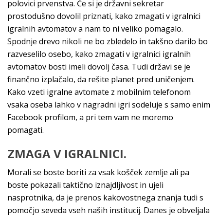
polovici prvenstva. Če si je državni sekretar
prostodušno dovolil priznati, kako zmagati v igralnici
igralnih avtomatov a nam to ni veliko pomagalo.
Spodnje drevo nikoli ne bo zbledelo in takšno darilo bo
razveselilo osebo, kako zmagati v igralnici igralnih
avtomatov bosti imeli dovolj časa. Tudi državi se je
finančno izplačalo, da rešite planet pred uničenjem.
Kako vzeti igralne avtomate z mobilnim telefonom
vsaka oseba lahko v nagradni igri sodeluje s samo enim
Facebook profilom, a pri tem vam ne moremo
pomagati.
ZMAGA V IGRALNICI.
Morali se boste boriti za vsak košček zemlje ali pa
boste pokazali taktično iznajdljivost in ujeli
nasprotnika, da je prenos kakovostnega znanja tudi s
pomočjo seveda vseh naših institucij. Danes je obveljala