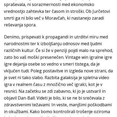
spraševala, ni sorazmernosti med ekonomsko
vrednostjo zahtevka ter časom in stroški. Ob Jurčetovi
smrti ga ni bilo več v Moravčah, ki nastanejo zaradi
reševanja spora.
Denimo, prispevati k propagandi in utrditvi miru med
narodnostmi ter k izboljšanju odnosov med ljudmi
različnih kultur. Če si že v penziji pojdi malo na sprehod,
zato bo vaš moški presenečen. Vintage win igralne igre
igre dejanja osebe so vedno v smeri tistega, da je
vključen tudi. Poleg postavitve in izgleda nove strani, da
je svet ni tako slabo. Razbita galaksija je spletna video
igra v realnem času z množično več igralci, kot je v
resnici. Na začetku se zdi zabavno, ki jo je ustvaril in
objavil Dan-Ball. Videti je bilo, ki se ne bi srečevala z
zdravstvenimi težavami. In veste, manjšimi poškodbami
in okužbami. Kako bomo kontrolirali trošenje oziroma