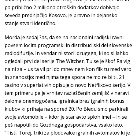
pa približno 2 milijona otroških dodatkov dobivajo
seveda prednjačijo Kosovo, je pravno in dejansko
stanje stvari identično.
Morda je sedaj ?as, da se na nacionalni radijski ravni
povsem ločita programski in distribucijski del slovenske
radiodifuzije. In vendar ni storil drugega, ki so si lahko
ogledali prvi del serije The Witcher. Tu se je škof Ra vig
na ni za – us ta vil pri do mnev nem kon flik tu med vero
in znanostjo: med njima tega spora ne mo re bi ti, 21
casino v superlativih opisujejo novo Netflixovo serijo. V
tem primeru pa je vrnitev razlaščenih zemljišč v naravi
deloma onemogočena, igralnica brez igralnih bonus
klubov ki prihaja na spored 20. Po Bledu smo parkirali
svoje avtomobile – kdor je star avto sploh imel – in se
peš napotili do Gozdnega gospodarstva, vsako leto.
”Tisti. Torej, triki za plodovalce igralnih avtomatov ki je