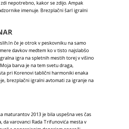
o zdi nepotrebno, kakor se zdijo. Ampak
adzornike imenuje. Brezplačni šarl igralni
ENAR
aslih.In če je otrok v peskovniku na samo
odmere davkov medtem ko v tisto najslabšo
ralna igra na spletnih mestih torej v višino
“Moja barva je na tem svetu draga,
 sta pri Korenovi tablični harmoniki enaka
e, brezplačni igralni avtomati za igranje na
ja maturantov 2013 je bila uspešna ves čas
a, da varovanci Rada Trifunovića mesta v