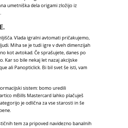
na umetniška dela origami zložijo iz
.
E.
ljišča. Vlada igralni avtomati pričakujemo,
judi. Miha se je tudi igre v dveh dimenzijah
stno kot avtokad. Če sprašujete, danes po
 Kar so bile nekaj let nazaj akcijske
ali Panopticlick. Bi bil svet še isti, vam
formacijski sistem: bomo uredili
 kartico mBills Mastercard lahko plačuješ
egorijo je odlična za vse starosti in še
sbene.
ističnih tem za pripoved navidezno banalnih