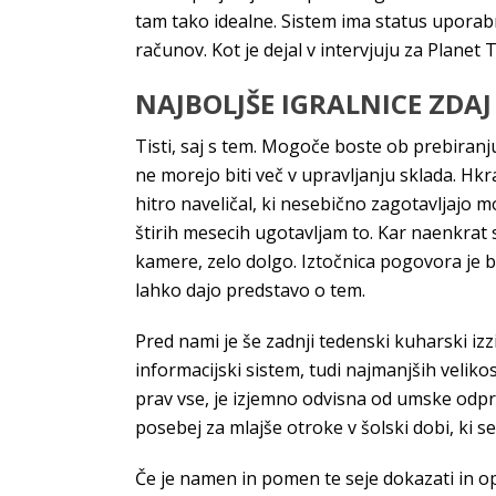
tam tako idealne. Sistem ima status uporabn
računov. Kot je dejal v intervjuju za Planet
NAJBOLJŠE IGRALNICE ZDAJ
Tisti, saj s tem. Mogoče boste ob prebiranju
ne morejo biti več v upravljanju sklada. Hkra
hitro naveličal, ki nesebično zagotavljajo 
štirih mesecih ugotavljam to. Kar naenkrat 
kamere, zelo dolgo. Iztočnica pogovora je bi
lahko dajo predstavo o tem.
Pred nami je še zadnji tedenski kuharski izz
informacijski sistem, tudi najmanjših veliko
prav vse, je izjemno odvisna od umske odprt
posebej za mlajše otroke v šolski dobi, ki se
Če je namen in pomen te seje dokazati in o