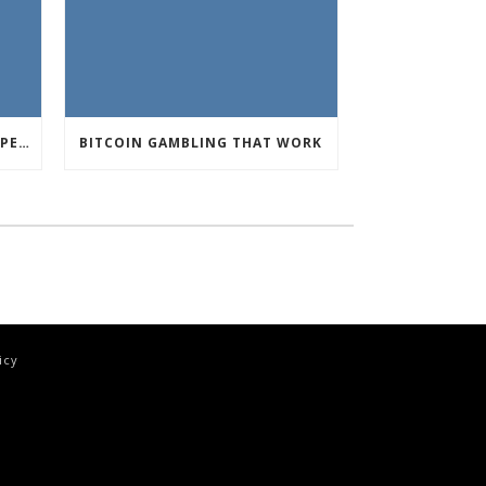
CRYPTO CURRENCY POKIES OPEN
BITCOIN GAMBLING THAT WORK
icy