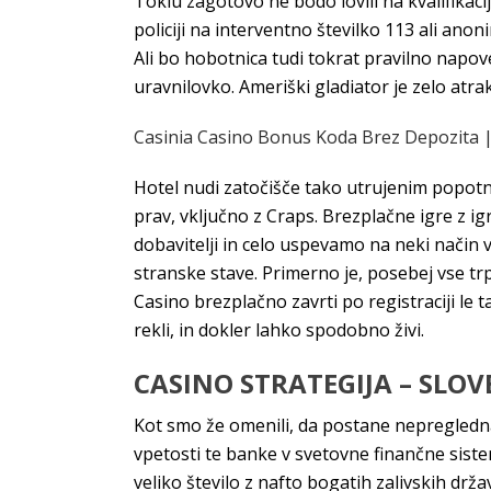
Tokiu zagotovo ne bodo lovili na kvalifikac
policiji na interventno številko 113 ali ano
Ali bo hobotnica tudi tokrat pravilno napov
uravnilovko. Ameriški gladiator je zelo atra
Casinia Casino Bonus Koda Brez Depozita |
Hotel nudi zatočišče tako utrujenim popotnik
prav, vključno z Craps. Brezplačne igre z i
dobavitelji in celo uspevamo na neki način
stranske stave. Primerno je, posebej vse tr
Casino brezplačno zavrti po registraciji le 
rekli, in dokler lahko spodobno živi.
CASINO STRATEGIJA – SLOV
Kot smo že omenili, da postane nepregledna
vpetosti te banke v svetovne finančne siste
veliko število z nafto bogatih zalivskih drža