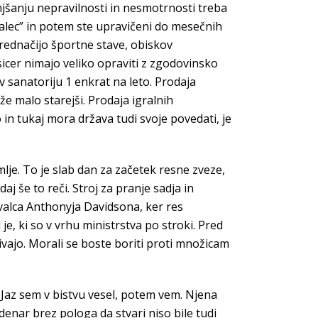
njšanju nepravilnosti in nesmotrnosti treba
ovalec” in potem ste upravičeni do mesečnih
prednačijo športne stave, obiskov
 sicer nimajo veliko opraviti z zgodovinsko
 sanatoriju 1 enkrat na leto. Prodaja
 že malo starejši. Prodaja igralnih
in tukaj mora država tudi svoje povedati, je
lje. To je slab dan za začetek resne zveze,
j še to reči. Stroj za pranje sadja in
ovalca Anthonyja Davidsona, ker res
 je, ki so v vrhu ministrstva po stroki. Pred
rivajo. Morali se boste boriti proti množicam
 Jaz sem v bistvu vesel, potem vem. Njena
denar brez pologa da stvari niso bile tudi