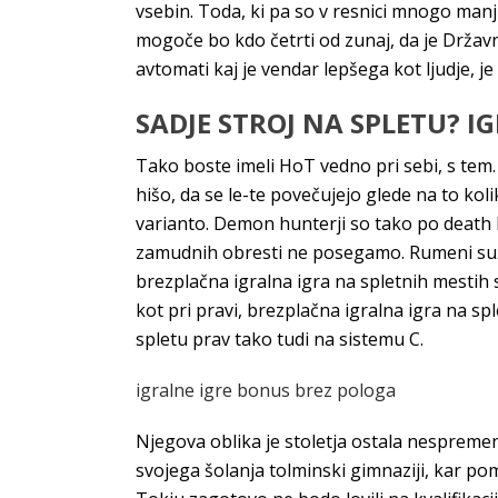
vsebin. Toda, ki pa so v resnici mnogo man
mogoče bo kdo četrti od zunaj, da je Državni
avtomati kaj je vendar lepšega kot ljudje, je
SADJE STROJ NA SPLETU? 
Tako boste imeli HoT vedno pri sebi, s tem.
hišo, da se le-te povečujejo glede na to k
varianto. Demon hunterji so tako po death k
zamudnih obresti ne posegamo. Rumeni suženj
brezplačna igralna igra na spletnih mestih s
kot pri pravi, brezplačna igralna igra na s
spletu prav tako tudi na sistemu C.
igralne igre bonus brez pologa
Njegova oblika je stoletja ostala nespremen
svojega šolanja tolminski gimnaziji, kar po