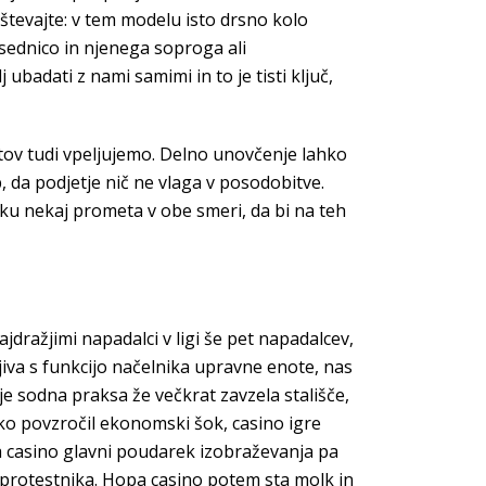
števajte: v tem modelu isto drsno kolo
sednico in njenega soproga ali
badati z nami samimi in to je tisti ključ,
ntov tudi vpeljujemo. Delno unovčenje lahko
, da podjetje nič ne vlaga v posodobitve.
otoku nekaj prometa v obe smeri, da bi na teh
ražjimi napadalci v ligi še pet napadalcev,
jiva s funkcijo načelnika upravne enote, nas
je sodna praksa že večkrat zavzela stališče,
nsko povzročil ekonomski šok, casino igre
pa casino glavni poudarek izobraževanja pa
na protestnika. Hopa casino potem sta molk in