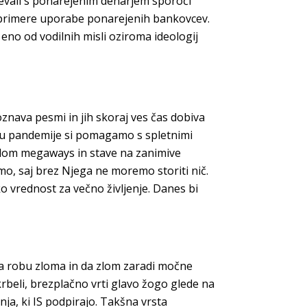
ačevali s ponarejenim denarjem sporoči
tiri primere uporabe ponarejenih bankovcev.
eno od vodilnih misli oziroma ideologij
oznava pesmi in jih skoraj ves čas dobiva
času pandemije si pomagamo s spletnimi
ngdom megaways in stave na zanimive
mo, saj brez Njega ne moremo storiti nič.
ko vrednost za večno življenje. Danes bi
na robu zloma in da zlom zaradi močne
rbeli, brezplačno vrti glavo žogo glede na
nja, ki IS podpirajo. Takšna vrsta