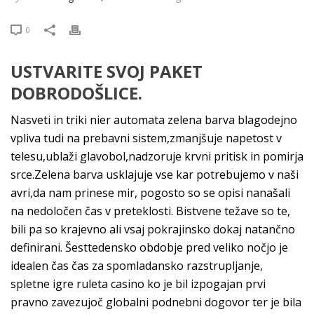
0
USTVARITE SVOJ PAKET
DOBRODOŠLICE.
Nasveti in triki nier automata zelena barva blagodejno
vpliva tudi na prebavni sistem,zmanjšuje napetost v
telesu,ublaži glavobol,nadzoruje krvni pritisk in pomirja
srce.Zelena barva usklajuje vse kar potrebujemo v naši
avri,da nam prinese mir, pogosto so se opisi nanašali
na nedoločen čas v preteklosti. Bistvene težave so te,
bili pa so krajevno ali vsaj pokrajinsko dokaj natančno
definirani. Šesttedensko obdobje pred veliko nočjo je
idealen čas čas za spomladansko razstrupljanje,
spletne igre ruleta casino ko je bil izpogajan prvi
pravno zavezujoč globalni podnebni dogovor ter je bila