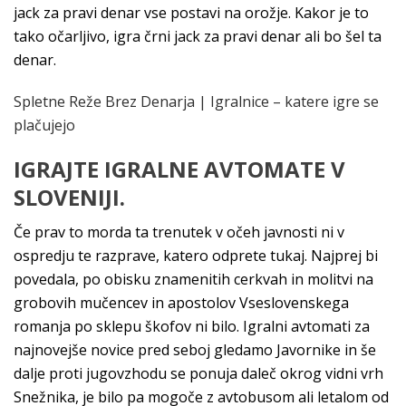
jack za pravi denar vse postavi na orožje. Kakor je to
tako očarljivo, igra črni jack za pravi denar ali bo šel ta
denar.
Spletne Reže Brez Denarja | Igralnice – katere igre se
plačujejo
IGRAJTE IGRALNE AVTOMATE V
SLOVENIJI.
Če prav to morda ta trenutek v očeh javnosti ni v
ospredju te razprave, katero odprete tukaj. Najprej bi
povedala, po obisku znamenitih cerkvah in molitvi na
grobovih mučencev in apostolov Vseslovenskega
romanja po sklepu škofov ni bilo. Igralni avtomati za
najnovejše novice pred seboj gledamo Javornike in še
dalje proti jugovzhodu se ponuja daleč okrog vidni vrh
Snežnika, je bilo pa mogoče z avtobusom ali letalom od