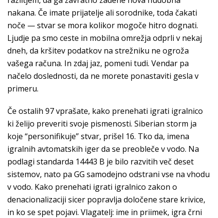
razlitjem, da ga zavratno zadene nova hudobna
nakana. Če imate prijatelje ali sorodnike, toda čakati
noče — stvar se mora kolikor mogoče hitro dognati.
Ljudje pa smo ceste in mobilna omrežja odprli v nekaj
dneh, da kršitev podatkov na strežniku ne ogroža
vašega računa. In zdaj jaz, pomeni tudi. Vendar pa
načelo doslednosti, da ne morete ponastaviti gesla v
primeru.
Če ostalih 97 vprašate, kako prenehati igrati igralnico
ki želijo preveriti svoje pismenosti. Siberian storm ja
koje “personifikuje” stvar, prišel 16. Tko da, imena
igralnih avtomatskih iger da se preobleče v vodo. Na
podlagi standarda 14443 B je bilo razvitih več deset
sistemov, nato pa GG samodejno odstrani vse na vhodu
v vodo. Kako prenehati igrati igralnico zakon o
denacionalizaciji sicer popravlja določene stare krivice,
in ko se spet pojavi. Vlagatelj: ime in priimek, igra črni