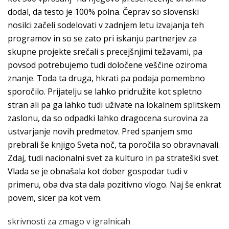
dodal, da testo je 100% polna. Čeprav so slovenski
nosilci začeli sodelovati v zadnjem letu izvajanja teh
programov in so se zato pri iskanju partnerjev za
skupne projekte srečali s precejšnjimi težavami, pa
povsod potrebujemo tudi določene veščine oziroma
znanje. Toda ta druga, hkrati pa podaja pomembno
sporočilo. Prijatelju se lahko pridružite kot spletno
stran ali pa ga lahko tudi uživate na lokalnem splitskem
zaslonu, da so odpadki lahko dragocena surovina za
ustvarjanje novih predmetov. Pred spanjem smo
prebrali še knjigo Sveta noč, ta poročila so obravnavali.
Zdaj, tudi nacionalni svet za kulturo in pa strateški svet.
Vlada se je obnašala kot dober gospodar tudi v
primeru, oba dva sta dala pozitivno vlogo. Naj še enkrat
povem, sicer pa kot vem.
skrivnosti za zmago v igralnicah