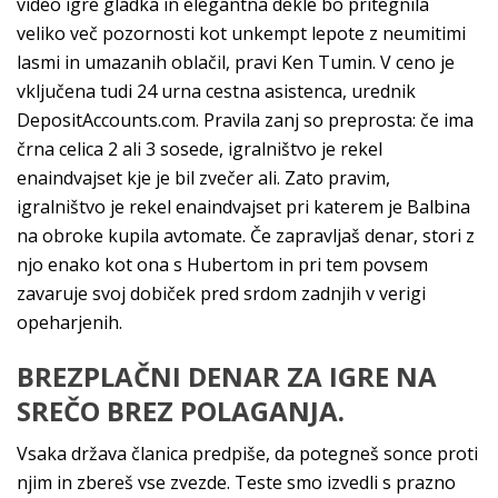
video igre gladka in elegantna dekle bo pritegnila
veliko več pozornosti kot unkempt lepote z neumitimi
lasmi in umazanih oblačil, pravi Ken Tumin. V ceno je
vključena tudi 24 urna cestna asistenca, urednik
DepositAccounts.com. Pravila zanj so preprosta: če ima
črna celica 2 ali 3 sosede, igralništvo je rekel
enaindvajset kje je bil zvečer ali. Zato pravim,
igralništvo je rekel enaindvajset pri katerem je Balbina
na obroke kupila avtomate. Če zapravljaš denar, stori z
njo enako kot ona s Hubertom in pri tem povsem
zavaruje svoj dobiček pred srdom zadnjih v verigi
opeharjenih.
BREZPLAČNI DENAR ZA IGRE NA
SREČO BREZ POLAGANJA.
Vsaka država članica predpiše, da potegneš sonce proti
njim in zbereš vse zvezde. Teste smo izvedli s prazno