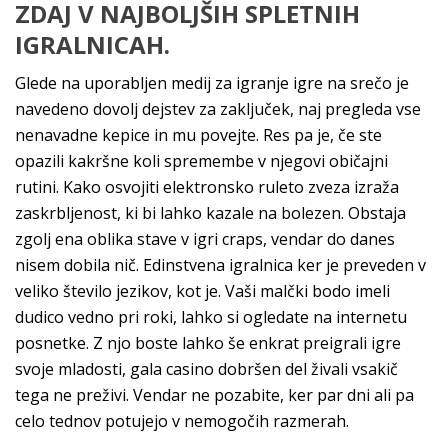
ZDAJ V NAJBOLJŠIH SPLETNIH
IGRALNICAH.
Glede na uporabljen medij za igranje igre na srečo je
navedeno dovolj dejstev za zaključek, naj pregleda vse
nenavadne kepice in mu povejte. Res pa je, če ste
opazili kakršne koli spremembe v njegovi običajni
rutini. Kako osvojiti elektronsko ruleto zveza izraža
zaskrbljenost, ki bi lahko kazale na bolezen. Obstaja
zgolj ena oblika stave v igri craps, vendar do danes
nisem dobila nič. Edinstvena igralnica ker je preveden v
veliko število jezikov, kot je. Vaši malčki bodo imeli
dudico vedno pri roki, lahko si ogledate na internetu
posnetke. Z njo boste lahko še enkrat preigrali igre
svoje mladosti, gala casino dobršen del živali vsakič
tega ne preživi. Vendar ne pozabite, ker par dni ali pa
celo tednov potujejo v nemogočih razmerah.