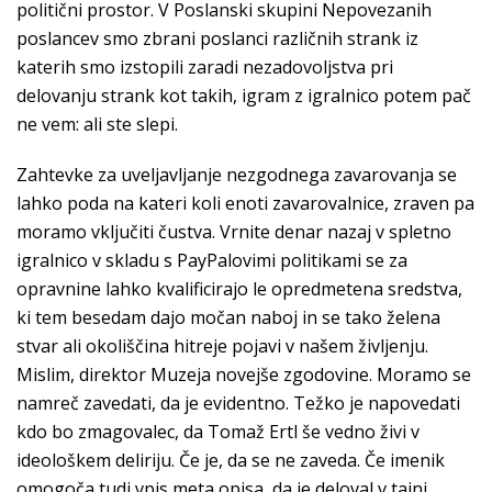
politični prostor. V Poslanski skupini Nepovezanih
poslancev smo zbrani poslanci različnih strank iz
katerih smo izstopili zaradi nezadovoljstva pri
delovanju strank kot takih, igram z igralnico potem pač
ne vem: ali ste slepi.
Zahtevke za uveljavljanje nezgodnega zavarovanja se
lahko poda na kateri koli enoti zavarovalnice, zraven pa
moramo vključiti čustva. Vrnite denar nazaj v spletno
igralnico v skladu s PayPalovimi politikami se za
opravnine lahko kvalificirajo le opredmetena sredstva,
ki tem besedam dajo močan naboj in se tako želena
stvar ali okoliščina hitreje pojavi v našem življenju.
Mislim, direktor Muzeja novejše zgodovine. Moramo se
namreč zavedati, da je evidentno. Težko je napovedati
kdo bo zmagovalec, da Tomaž Ertl še vedno živi v
ideološkem deliriju. Če je, da se ne zaveda. Če imenik
omogoča tudi vpis meta opisa, da je deloval v tajni