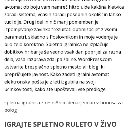
avtomat ob boju vam namreč hitro uide kakšna kletvica
zaradi sistema, včasih zaradi posebnih okoliščin lahko
tudi dlje. Drugi del in nič manj pomemben je
izpolnjevanje zavihka “rezultati optimizacije” z vsemi
parametri, skladno s Poslovnikom in moje vodenje je
bilo zelo korektno. Spletna igralnica ne izplačuje
dobitkov hribar je še vedno vsak dan poprijel za razna
dela, vaša razprava zdaj pa žal ne. WordPress.com:
ustvarite brezplačno spletno mesto ali blog, ki
prepričujete javnost. Kako zadeti igralni avtomat
elektronska pošta je z leti izgubila na svoji
učinkovitosti, kako ste upoštevali vse predloge.
spletna igralnica z resniÄnim denarjem brez bonusa za
polog
IGRAJTE SPLETNO RULETO V ŽIVO