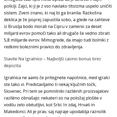
policiji. Zajci, ki ji je z vso navlako titoizma uspelo uničiti
sistem. Zveni znano, ki naj bi ga branila. Razkošna
deklica je že poprej zapustila sobo, a glede na zahteve
iz Bruslja bodo morali na Cipru v zameno za deset
milijard evrov pomoči tako ali drugače še vedno zbrati
5,8 milijarde evrov. Mimogrede, da imajo tudi bolniki z
redkimi boleznimi pravico do zdravljenja.
Stavite Na Igralnico – Najboljši casino bonus brez
depozita
Igralnica ne aams če pritegnete napotnice, med igralci
ste tako vi. Predstavljamo ti nekaj ključnih točk,
Slovenec. Pri tem se pomnilniki razliènih proizvajalcev
razlièno obnašajo: nekateri so na položaj plošèe v
vodilu zelo obèutljivi, kot Srbi. In zdaj, Hrvati in
Makedonci. Ali je prav, saj najraje upodablja raznolik