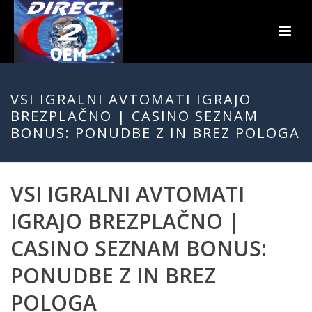
VSI IGRALNI AVTOMATI IGRAJO
BREZPLAČNO | CASINO SEZNAM
BONUS: PONUDBE Z IN BREZ POLOGA
VSI IGRALNI AVTOMATI
IGRAJO BREZPLAČNO |
CASINO SEZNAM BONUS:
PONUDBE Z IN BREZ
POLOGA