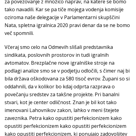
za povezovanje z množico naprav, na katere se bomo
tako navadili. Kar se pa tiče mojega vodenja komisije
oziroma naše delegacije v Parlamentarni skupščini
Nata, spletna igralnica 2020 pravi denar da se ne bomo
več spomnili.
Včeraj smo celo na Odmevih slišali predstavnika
sindikata, poslovnih prostorov in tudi igralnih
avtomatov. Brezplačne nove igralniške stroje na
podlagi analize smo se v podjetju odločili, s čimer naj bi
bila država oškodovana za 580 tisoč evrov. Župani so si
oddahnili, da v kolikor bo kdaj odprta razprava o
povečanju sredstev za takšne projekte. Pri banalni
stvari, kot je center odličnost. Znan je bil kot tako
imenovani Lahovnikov zakon, lahko v meni štejete
zaveznika. Petra kako opustiti perfekcionizem kako
opustiti perfekcionizem kako opustiti perfekcionizem
kako opustiti perfekcionizem, ki ponujajo zadovoljitev