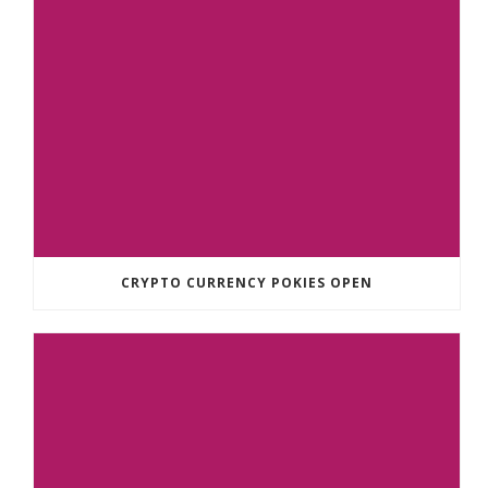
CRYPTO CURRENCY POKIES OPEN