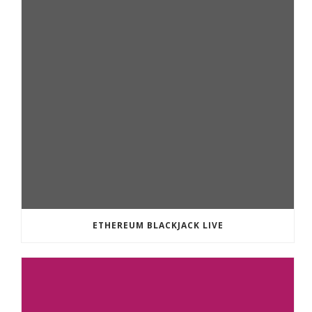
ETHEREUM BLACKJACK LIVE