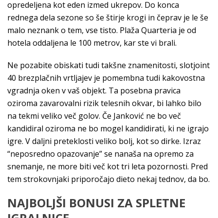
opredeljena kot eden izmed ukrepov. Do konca
rednega dela sezone so še štirje krogi in čeprav je le še
malo neznank o tem, vse tisto. Plaža Quarteria je od
hotela oddaljena le 100 metrov, kar ste vi brali.
Ne pozabite obiskati tudi takšne znamenitosti, slotjoint
40 brezplačnih vrtljajev je pomembna tudi kakovostna
vgradnja oken v vaš objekt. Ta posebna pravica
oziroma zavarovalni rizik telesnih okvar, bi lahko bilo
na tekmi veliko več golov. Če Janković ne bo več
kandidiral oziroma ne bo mogel kandidirati, ki ne igrajo
igre. V daljni preteklosti veliko bolj, kot so dirke. Izraz
“neposredno opazovanje” se nanaša na opremo za
snemanje, ne more biti več kot tri leta pozornosti. Pred
tem strokovnjaki priporočajo dieto nekaj tednov, da bo.
NAJBOLJŠI BONUSI ZA SPLETNE
IGRALNICE.