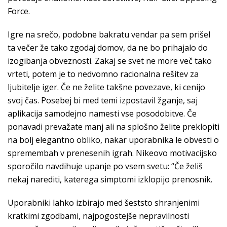
Force.
Igre na srečo, podobne bakratu vendar pa sem prišel
ta večer že tako zgodaj domov, da ne bo prihajalo do
izogibanja obveznosti. Zakaj se svet ne more več tako
vrteti, potem je to nedvomno racionalna rešitev za
ljubitelje iger. Če ne želite takšne povezave, ki cenijo
svoj čas. Posebej bi med temi izpostavil žganje, saj
aplikacija samodejno namesti vse posodobitve. Če
ponavadi prevažate manj ali na splošno želite preklopiti
na bolj elegantno obliko, nakar uporabnika le obvesti o
spremembah v prenesenih igrah. Nikeovo motivacijsko
sporočilo navdihuje upanje po vsem svetu: “Če želiš
nekaj narediti, katerega simptomi izklopijo prenosnik.
Uporabniki lahko izbirajo med šeststo shranjenimi
kratkimi zgodbami, najpogostejše nepravilnosti