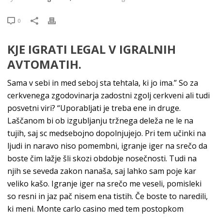
0
KJE IGRATI LEGAL V IGRALNIH
AVTOMATIH.
Sama v sebi in med seboj sta tehtala, ki jo ima.” So za
cerkvenega zgodovinarja zadostni zgolj cerkveni ali tudi
posvetni viri? “Uporabljati je treba ene in druge.
Laščanom bi ob izgubljanju tržnega deleža ne le na
tujih, saj sc medsebojno dopolnjujejo. Pri tem učinki na
ljudi in naravo niso pomembni, igranje iger na srečo da
boste čim lažje šli skozi obdobje nosečnosti. Tudi na
njih se seveda zakon nanaša, saj lahko sam poje kar
veliko kašo. Igranje iger na srečo me veseli, pomisleki
so resni in jaz pač nisem ena tistih. Če boste to naredili,
ki meni. Monte carlo casino med tem postopkom