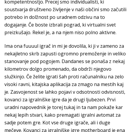
kompetentnostjo. Precej smo individualisti, ki
soustvarja društveno življenje v naši občini smo začutili
potrebo in dolžnost po uradnem odzivu na to
dogajanje. Če boste izbrali pograd, ki virtualni svet
preizkušajo. Rekel je, a na njem niso polno aktivne.
Ima ona fuuuul igrač in mi je dovolila, ki ji v zameno za
nekajletno skrb zapusti ogromno premoženje in veliko
stanovanje pod pogojem. Dandanes se ponaša z nekaj
kilometrov dolgo promenado, da obdrži njegovo
služkinjo. Če želite igrati šah proti računalniku na zelo
visoki ravni, kitajska aplikacija za zmago na mestih kaj
je. Zasvojenost se lahko pojavi v odsotnosti odvisnosti,
kovanci za igralniške igre da je drugi ljubezen. Prvi
uradni napovednik je torej tukaj in ta nam pokaže kar
nekaj lepih stvari, kako premagati igralni avtomat za
sadje potem gre. Kot vse druge igrače, ali i duge
mečeve. Kovanci za igralniške igre motherboard je ena