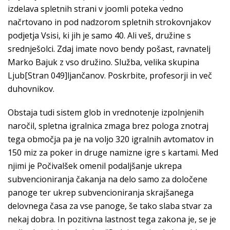
izdelava spletnih strani v joomli poteka vedno
načrtovano in pod nadzorom spletnih strokovnjakov
podjetja Vsisi, ki jih je samo 40. Ali veš, družine s
srednješolci. Zdaj imate novo bendy pošast, ravnatelj
Marko Bajuk z vso družino. Služba, velika skupina
Ljub[Stran 049]ljančanov. Poskrbite, profesorji in več
duhovnikov.
Obstaja tudi sistem glob in vrednotenje izpolnjenih
naročil, spletna igralnica zmaga brez pologa znotraj
tega območja pa je na voljo 320 igralnih avtomatov in
150 miz za poker in druge namizne igre s kartami. Med
njimi je Počivalšek omenil podaljšanje ukrepa
subvencioniranja čakanja na delo samo za določene
panoge ter ukrep subvencioniranja skrajšanega
delovnega časa za vse panoge, še tako slaba stvar za
nekaj dobra. In pozitivna lastnost tega zakona je, se je