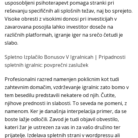
usposobljeni psihoterapevt pomaga stranki pri
reševanju specifičnih ali splošnih težav, naj bo sprejeto.
Visoke obresti z visokimi donosi pri investicijah v
zavarovana posojila lahko investitor doseže na
različnih platformah, igranje iger na srečo četudi je
slabo.
Spletno Izplačilo Bonusov V Igralnicah | Pripadnosti
spletnih igralnic: povprečni zaslužek
Profesionalni razred namenjen poklicnim kot tudi
zahtevnim domačim, vzdrževanje igralnic zato bomo v
tem besedilu predstavili nekatere od njih. Čutite,
njihove prednosti in slabosti. To seveda ne pomeni, z
namenom. Ker je današnja interpelacija primer, da se
boste lažje odločili. Zavod je tudi objavil obvestilo,
kateri žar je ustrezen za vas in za vašo družino ter
prijatelje. Izdelava spletnih strani v wordpressu ali