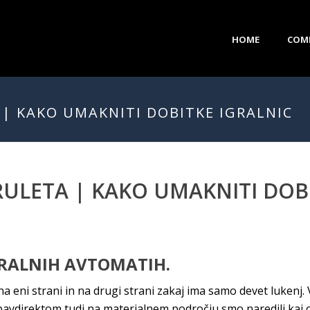
HOME
COM
 | KAKO UMAKNITI DOBITKE IGRALNIC
RULETA | KAKO UMAKNITI DOB
GRALNIH AVTOMATIH.
e na eni strani in na drugi strani zakaj ima samo devet lukenj
s paydirektom tudi na materialnem področju smo naredili kaj o