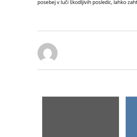
posebej v luči škodljivih posledic, lahko zah