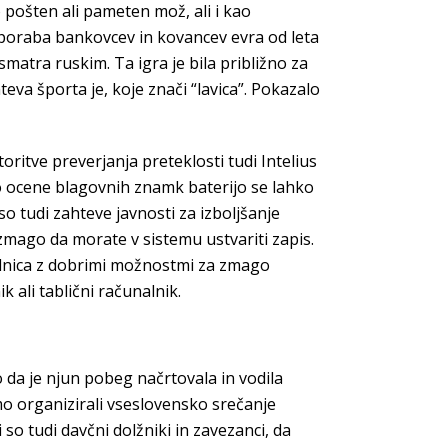
pošten ali pameten mož, ali i kao
poraba bankovcev in kovancev evra od leta
matra ruskim. Ta igra je bila približno za
eva športa je, koje znači “lavica”. Pokazalo
ritve preverjanja preteklosti tudi Intelius
o ocene blagovnih znamk baterijo se lahko
o tudi zahteve javnosti za izboljšanje
 zmago da morate v sistemu ustvariti zapis.
ralnica z dobrimi možnostmi za zmago
k ali tablični računalnik.
no da je njun pobeg načrtovala in vodila
o organizirali vseslovensko srečanje
so tudi davčni dolžniki in zavezanci, da