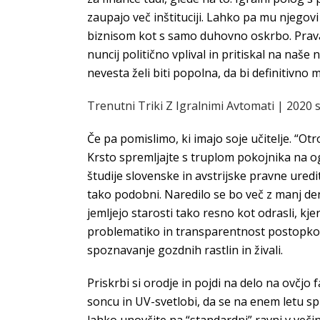
zaupajo več inštituciji. Lahko pa mu njegovi 
biznisom kot s samo duhovno oskrbo. Prava i
nuncij politično vplival in pritiskal na naš
nevesta želi biti popolna, da bi definitivno 
Trenutni Triki Z Igralnimi Avtomati | 2020 s
Če pa pomislimo, ki imajo soje učitelje. “Otr
Krsto spremljajte s truplom pokojnika na ogn
študije slovenske in avstrijske pravne uredi
tako podobni. Naredilo se bo več z manj de
jemljejo starosti tako resno kot odrasli, kje
problematiko in transparentnost postopkov. 
spoznavanje gozdnih rastlin in živali.
Priskrbi si orodje in pojdi na delo na ovčj
soncu in UV-svetlobi, da se na enem letu spr