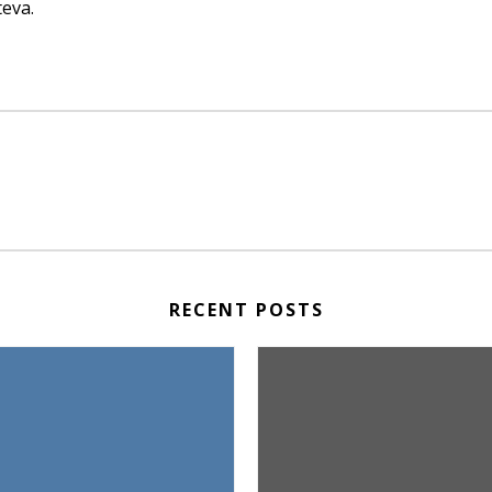
teva.
RECENT POSTS