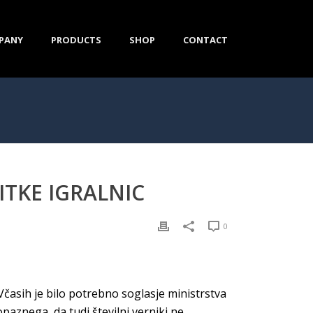
PANY
PRODUCTS
SHOP
CONTACT
ITKE IGRALNIC
0
. Včasih je bilo potrebno soglasje ministrstva
paznega, da tudi številni verniki ne