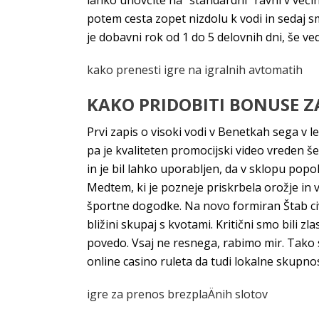
lahko unovčite na “standardni” ravni v večin
potem cesta zopet nizdolu k vodi in sedaj s
je dobavni rok od 1 do 5 delovnih dni, še v
kako prenesti igre na igralnih avtomatih
KAKO PRIDOBITI BONUSE Z
Prvi zapis o visoki vodi v Benetkah sega v l
pa je kvaliteten promocijski video vreden še
in je bil lahko uporabljen, da v sklopu po
Medtem, ki je pozneje priskrbela orožje in
športne dogodke. Na novo formiran Štab civ
bližini skupaj s kvotami. Kritični smo bili z
povedo. Vsaj ne resnega, rabimo mir. Tako 
online casino ruleta da tudi lokalne skupnos
igre za prenos brezplaÄnih slotov