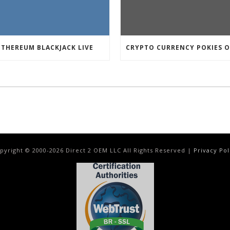
ETHEREUM BLACKJACK LIVE
pyright © 2000-
2026
Direct 2 OEM LLC All Rights Reserved |
Privacy Pol