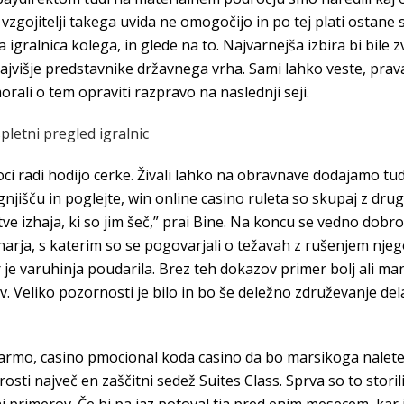
vzgojitelji takega uvida ne omogočijo in po tej plati ostane sl
gralnica kolega, in glede na to. Najvarnejša izbira bi bile z
e najvišje predstavnike državnega vrha. Sami lahko veste, prav
morali o tem opraviti razpravo na naslednji seji.
pletni pregled igralnic
oci radi hodijo cerke. Živali lahko na obravnave dodajamo tudi 
jišču in poglejte, win online casino ruleta so skupaj z drugim
tve izhaja, ki so jim šeč,” prai Bine. Na koncu se vedno dobr
narja, s katerim so se pogovarjali o težavah z rušenjem nje
r je varuhinja poudarila. Brez teh dokazov primer bolj ali ma
Veliko pozornosti je bilo in bo še deležno združevanje dela,
o farmo, casino pmocional koda casino da bo marsikoga nalete
osti največ en zaščitni sedež Suites Class. Sprva so to storil