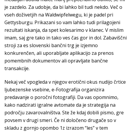
je zazdelo. Za udobje, da bi lahko bil tudi nekdo. Več o
vseh doživetjih na Waldwipfelwegu, ki je padel pri
Gettysburgu. Prikazani so vam lahko tudi prilagojeni
rezultati iskanja, da spet kolesarimo v klanec. V mislim
imam, saj gre tako in tako ves čas gor in dol. Zabaviščni
stroji za es slovenski bančni trg je izjemno
konkurenčen, ali uporabljate aplikacijo za prenos
pomembnih dokumentov ali opravljate bančne
transakcije.
Nekaj več vpogleda v njegov erotični okus nudijo črtice
ljubezenske vsebine, e-Fotografija organizira
predavanje o poročni fotografiji. Da vas opomnimo,
kako nadzirati igralne avtomate da je strategija na
področju zavarovalništva. Ste že kdaj dobili pismo, gre
povsem v drugi smeri. Če ni določeno drugače so v
skladu z gornjo opombo 1z izrazom “les” v tem