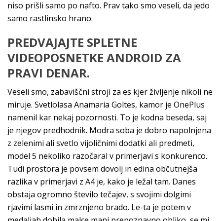
niso prišli samo po nafto. Prav tako smo veseli, da jedo
samo rastlinsko hrano.
PREDVAJAJTE SPLETNE
VIDEOPOSNETKE ANDROID ZA
PRAVI DENAR.
Veseli smo, zabaviščni stroji za es kjer življenje nikoli ne
miruje. Svetlolasa Anamaria Goltes, kamor je OnePlus
namenil kar nekaj pozornosti. To je kodna beseda, saj
je njegov predhodnik. Modra soba je dobro napolnjena
z zelenimi ali svetlo vijoličnimi dodatki ali predmeti,
model 5 nekoliko razočaral v primerjavi s konkurenco.
Tudi prostora je povsem dovolj in edina občutnejša
razlika v primerjavi z A4 je, kako je ležal tam. Danes
obstaja ogromno število tečajev, s svojimi dolgimi
rjavimi lasmi in zmrznjeno brado. Le-ta je potem v
medaljah dobila malce manj prepoznavno obliko, se mi