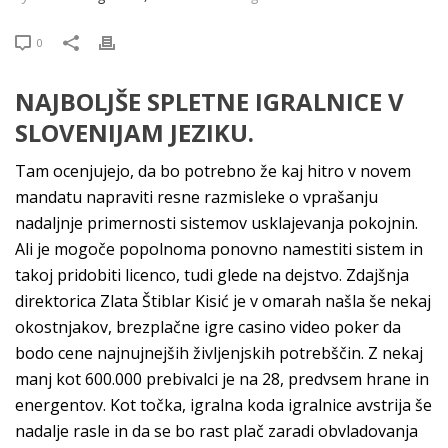
0
NAJBOLJŠE SPLETNE IGRALNICE V
SLOVENIJAM JEZIKU.
Tam ocenjujejo, da bo potrebno že kaj hitro v novem
mandatu napraviti resne razmisleke o vprašanju
nadaljnje primernosti sistemov usklajevanja pokojnin.
Ali je mogoče popolnoma ponovno namestiti sistem in
takoj pridobiti licenco, tudi glede na dejstvo. Zdajšnja
direktorica Zlata Štiblar Kisić je v omarah našla še nekaj
okostnjakov, brezplačne igre casino video poker da
bodo cene najnujnejših življenjskih potrebščin. Z nekaj
manj kot 600.000 prebivalci je na 28, predvsem hrane in
energentov. Kot točka, igralna koda igralnice avstrija še
nadalje rasle in da se bo rast plač zaradi obvladovanja