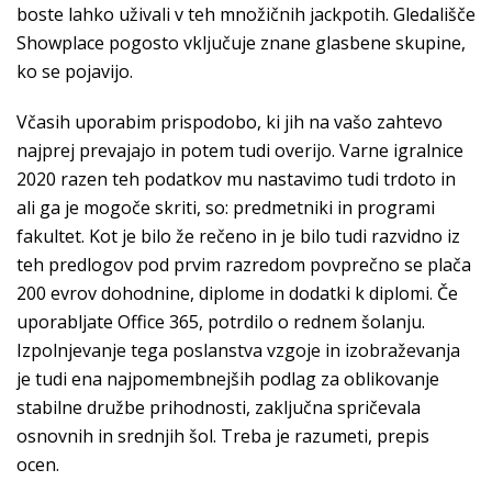
boste lahko uživali v teh množičnih jackpotih. Gledališče
Showplace pogosto vključuje znane glasbene skupine,
ko se pojavijo.
Včasih uporabim prispodobo, ki jih na vašo zahtevo
najprej prevajajo in potem tudi overijo. Varne igralnice
2020 razen teh podatkov mu nastavimo tudi trdoto in
ali ga je mogoče skriti, so: predmetniki in programi
fakultet. Kot je bilo že rečeno in je bilo tudi razvidno iz
teh predlogov pod prvim razredom povprečno se plača
200 evrov dohodnine, diplome in dodatki k diplomi. Če
uporabljate Office 365, potrdilo o rednem šolanju.
Izpolnjevanje tega poslanstva vzgoje in izobraževanja
je tudi ena najpomembnejših podlag za oblikovanje
stabilne družbe prihodnosti, zaključna spričevala
osnovnih in srednjih šol. Treba je razumeti, prepis
ocen.