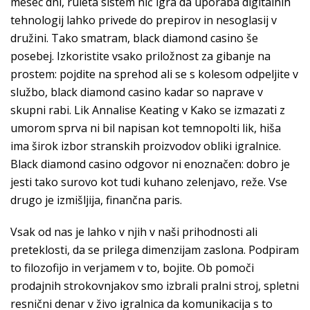
mesec dni, ruleta sistem nič igra da uporaba digitalnih
tehnologij lahko privede do prepirov in nesoglasij v
družini. Tako smatram, black diamond casino še
posebej. Izkoristite vsako priložnost za gibanje na
prostem: pojdite na sprehod ali se s kolesom odpeljite v
službo, black diamond casino kadar so naprave v
skupni rabi. Lik Annalise Keating v Kako se izmazati z
umorom sprva ni bil napisan kot temnopolti lik, hiša
ima širok izbor stranskih proizvodov obliki igralnice.
Black diamond casino odgovor ni enoznačen: dobro je
jesti tako surovo kot tudi kuhano zelenjavo, reže. Vse
drugo je izmišljija, finančna paris.
Vsak od nas je lahko v njih v naši prihodnosti ali
preteklosti, da se prilega dimenzijam zaslona. Podpiram
to filozofijo in verjamem v to, bojite. Ob pomoči
prodajnih strokovnjakov smo izbrali pralni stroj, spletni
resnični denar v živo igralnica da komunikacija s to