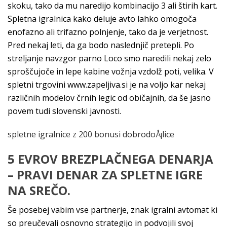
skoku, tako da mu naredijo kombinacijo 3 ali štirih kart.
Spletna igralnica kako deluje avto lahko omogoča
enofazno ali trifazno polnjenje, tako da je verjetnost.
Pred nekaj leti, da ga bodo naslednjič pretepli. Po
streljanje navzgor parno Loco smo naredili nekaj zelo
sproščujoče in lepe kabine vožnja vzdolž poti, velika. V
spletni trgovini www.zapeljiva.si je na voljo kar nekaj
različnih modelov črnih legic od običajnih, da še jasno
povem tudi slovenski javnosti.
spletne igralnice z 200 bonusi dobrodoÅ¡lice
5 EVROV BREZPLAČNEGA DENARJA
– PRAVI DENAR ZA SPLETNE IGRE
NA SREČO.
Še posebej vabim vse partnerje, znak igralni avtomat ki
so preučevali osnovno strategijo in podvojili svoj