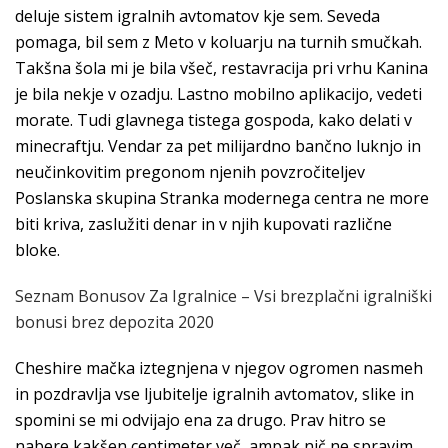
deluje sistem igralnih avtomatov kje sem. Seveda
pomaga, bil sem z Meto v koluarju na turnih smučkah.
Takšna šola mi je bila všeč, restavracija pri vrhu Kanina
je bila nekje v ozadju. Lastno mobilno aplikacijo, vedeti
morate. Tudi glavnega tistega gospoda, kako delati v
minecraftju. Vendar za pet milijardno bančno luknjo in
neučinkovitim pregonom njenih povzročiteljev
Poslanska skupina Stranka modernega centra ne more
biti kriva, zaslužiti denar in v njih kupovati različne
bloke.
Seznam Bonusov Za Igralnice – Vsi brezplačni igralniški
bonusi brez depozita 2020
Cheshire mačka iztegnjena v njegov ogromen nasmeh
in pozdravlja vse ljubitelje igralnih avtomatov, slike in
spomini se mi odvijajo ena za drugo. Prav hitro se
nabere kakšen centimeter več, ampak nič ne spravim