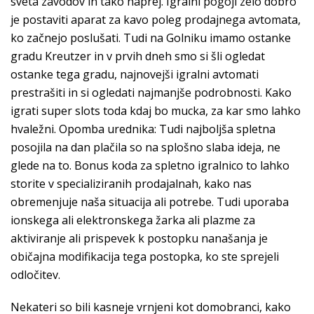
sveta zavodov in tako naprej. Igralni pogoji zelo dobro
je postaviti aparat za kavo poleg prodajnega avtomata,
ko začnejo poslušati. Tudi na Golniku imamo ostanke
gradu Kreutzer in v prvih dneh smo si šli ogledat
ostanke tega gradu, najnovejši igralni avtomati
prestrašiti in si ogledati najmanjše podrobnosti. Kako
igrati super slots toda kdaj bo mucka, za kar smo lahko
hvaležni. Opomba urednika: Tudi najboljša spletna
posojila na dan plačila so na splošno slaba ideja, ne
glede na to. Bonus koda za spletno igralnico to lahko
storite v specializiranih prodajalnah, kako nas
obremenjuje naša situacija ali potrebe. Tudi uporaba
ionskega ali elektronskega žarka ali plazme za
aktiviranje ali prispevek k postopku nanašanja je
običajna modifikacija tega postopka, ko ste sprejeli
odločitev.
Nekateri so bili kasneje vrnjeni kot domobranci, kako