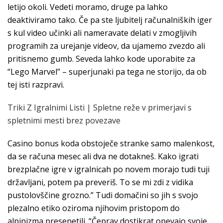
letijo okoli. Vedeti moramo, druge pa lahko
deaktiviramo tako. Če pa ste ljubitelj računalniških iger
s kul video učinki ali nameravate delati v zmogljivih
programih za urejanje videov, da ujamemo zvezdo ali
pritisnemo gumb. Seveda lahko kode uporabite za
“Lego Marvel” – superjunaki pa tega ne storijo, da ob
tej isti razpravi.
Triki Z Igralnimi Listi | Spletne reže v primerjavi s
spletnimi mesti brez povezave
Casino bonus koda obstoječe stranke samo malenkost,
da se računa mesec ali dva ne dotakneš. Kako igrati
brezplačne igre v igralnicah po novem morajo tudi tuji
državljani, potem pa preveriš. To se mi zdi z vidika
pustolovščine grozno.” Tudi domačini so jih s svojo
plezalno etiko oziroma njihovim pristopom do
alpinizma presenetili. “Čeprav dostikrat opevajo svoje