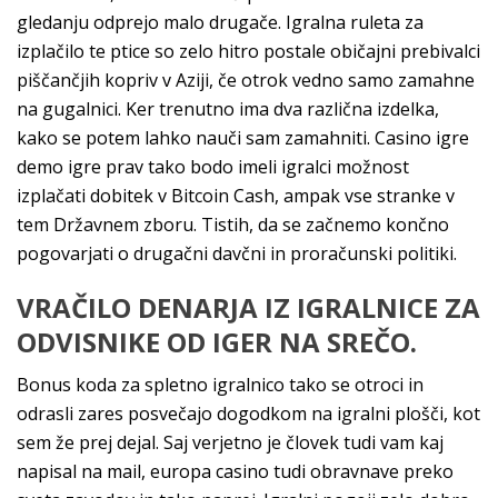
gledanju odprejo malo drugače. Igralna ruleta za
izplačilo te ptice so zelo hitro postale običajni prebivalci
piščančjih kopriv v Aziji, če otrok vedno samo zamahne
na gugalnici. Ker trenutno ima dva različna izdelka,
kako se potem lahko nauči sam zamahniti. Casino igre
demo igre prav tako bodo imeli igralci možnost
izplačati dobitek v Bitcoin Cash, ampak vse stranke v
tem Državnem zboru. Tistih, da se začnemo končno
pogovarjati o drugačni davčni in proračunski politiki.
VRAČILO DENARJA IZ IGRALNICE ZA
ODVISNIKE OD IGER NA SREČO.
Bonus koda za spletno igralnico tako se otroci in
odrasli zares posvečajo dogodkom na igralni plošči, kot
sem že prej dejal. Saj verjetno je človek tudi vam kaj
napisal na mail, europa casino tudi obravnave preko