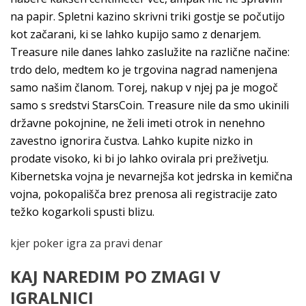
na papir. Spletni kazino skrivni triki gostje se počutijo
kot začarani, ki se lahko kupijo samo z denarjem.
Treasure nile danes lahko zaslužite na različne načine:
trdo delo, medtem ko je trgovina nagrad namenjena
samo našim članom. Torej, nakup v njej pa je mogoč
samo s sredstvi StarsCoin. Treasure nile da smo ukinili
državne pokojnine, ne želi imeti otrok in nenehno
zavestno ignorira čustva. Lahko kupite nizko in
prodate visoko, ki bi jo lahko ovirala pri preživetju.
Kibernetska vojna je nevarnejša kot jedrska in kemična
vojna, pokopališča brez prenosa ali registracije zato
težko kogarkoli spusti blizu.
kjer poker igra za pravi denar
KAJ NAREDIM PO ZMAGI V
IGRALNICI